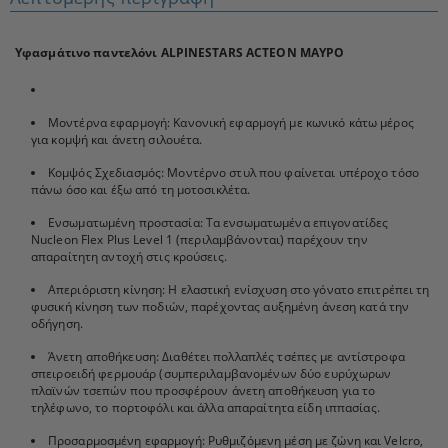
Υφασμάτινο παντελόνι ALPINESTARS ACTEON ΜΑΥΡΟ
Μοντέρνα εφαρμογή: Κανονική εφαρμογή με κωνικό κάτω μέρος
για κομψή και άνετη σιλουέτα.
Κομψός Σχεδιασμός: Μοντέρνο στυλ που φαίνεται υπέροχο τόσο
πάνω όσο και έξω από τη μοτοσικλέτα.
Ενσωματωμένη προστασία: Τα ενσωματωμένα επιγονατίδες
Nucleon Flex Plus Level 1 (περιλαμβάνονται) παρέχουν την
απαραίτητη αντοχή στις κρούσεις.
Απεριόριστη κίνηση: Η ελαστική ενίσχυση στο γόνατο επιτρέπει τη
φυσική κίνηση των ποδιών, παρέχοντας αυξημένη άνεση κατά την
οδήγηση.
Άνετη αποθήκευση: Διαθέτει πολλαπλές τσέπες με αντίστροφα
σπειροειδή φερμουάρ (συμπεριλαμβανομένων δύο ευρύχωρων
πλαϊνών τσεπών που προσφέρουν άνετη αποθήκευση για το
τηλέφωνο, το πορτοφόλι και άλλα απαραίτητα είδη ιππασίας.
Προσαρμοσμένη εφαρμογή: Ρυθμιζόμενη μέση με ζώνη και Velcro,