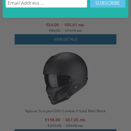
Γάντια μοτοσικλέτας Modeka Miako AIr Μαύρο/Λευκό
€54.00
105.61 лв.
€59.90
117.15 лв.
VIEW DETAILS
Κράνος Scorpion EXO-Combat II Solid Matt Black
€198.00
387.25 лв.
€219.90
430.09 лв.