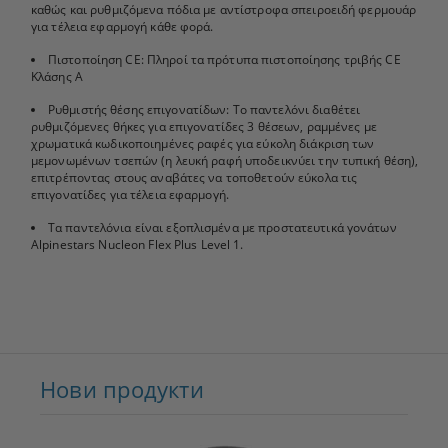
καθώς και ρυθμιζόμενα πόδια με αντίστροφα σπειροειδή φερμουάρ
για τέλεια εφαρμογή κάθε φορά.
Πιστοποίηση CE: Πληροί τα πρότυπα πιστοποίησης τριβής CE
Κλάσης Α
Ρυθμιστής θέσης επιγονατίδων: Το παντελόνι διαθέτει
ρυθμιζόμενες θήκες για επιγονατίδες 3 θέσεων, ραμμένες με
χρωματικά κωδικοποιημένες ραφές για εύκολη διάκριση των
μεμονωμένων τσεπών (η λευκή ραφή υποδεικνύει την τυπική θέση),
επιτρέποντας στους αναβάτες να τοποθετούν εύκολα τις
επιγονατίδες για τέλεια εφαρμογή.
Τα παντελόνια είναι εξοπλισμένα με προστατευτικά γονάτων
Alpinestars Nucleon Flex Plus Level 1.
Нови продукти