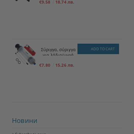
€9.58
18.74 лв.
καυσίμου για
χαμηλή πίεση 12V
ADD TO CART
Σύριγγα, σύριγγα
για λάδια/υγρά
200ml
€7.80
15.26 лв.
Новини