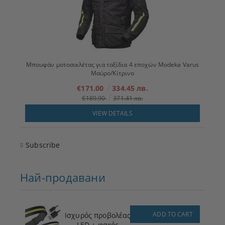
Μπουφάν μοτοσικλέτας για ταξίδια 4 εποχών Modeka Varus
Μαύρο/Κίτρινο
€171.00
334.45 лв.
€189.90
371.41 лв.
VIEW DETAILS
Subscribe
Най-продавани
ADD TO CART
Ισχυρός προβολέας
LED + φακός