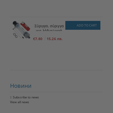
ADD TO CART
Σύριγγα, σύριγγα
για λάδια/υγρά
200ml
€7.80
15.26 лв.
Новини
Subscribe to news
View all news