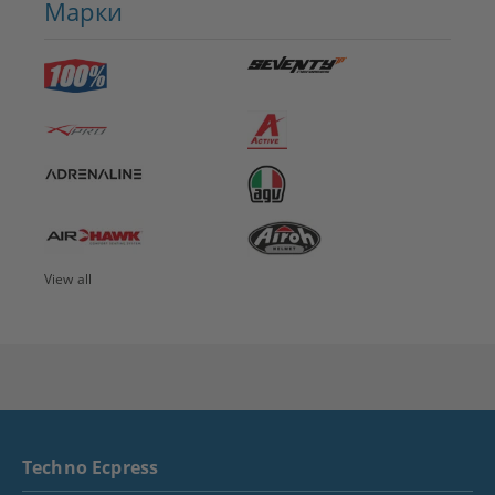
Марки
View all
Techno Ecpress