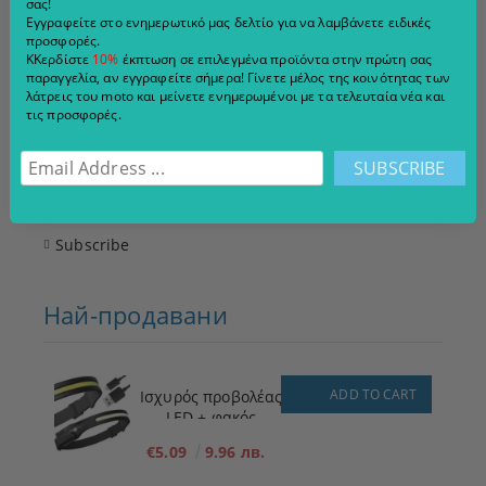
σας!
Εγγραφείτε στο ενημερωτικό μας δελτίο για να λαμβάνετε ειδικές
προσφορές.
ΚΚερδίστε
10%
έκπτωση σε επιλεγμένα προϊόντα στην πρώτη σας
Μπουφάν μοτοσικλέτας για ταξίδια 4 εποχών Modeka Varus
παραγγελία, αν εγγραφείτε σήμερα! Γίνετε μέλος της κοινότητας των
Μαύρο/Κίτρινο
λάτρεις του moto και μείνετε ενημερωμένοι με τα τελευταία νέα και
τις προσφορές.
€171.00
334.45 лв.
€189.90
371.41 лв.
VIEW DETAILS
Subscribe
Най-продавани
ADD TO CART
Ισχυρός προβολέας
LED + φακός
€5.09
9.96 лв.