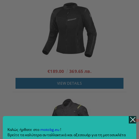
€189.00
369.65 лв.
VIEW DETAILS
clo
Καλώς ήρθατε στο
motobg.eu
!
Βρείτε τα καλύτερα ανταλλακτικά και αξεσουάρ για τη μοτοσυκλέτα