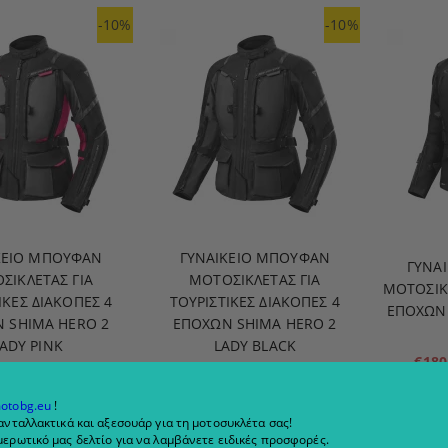
-10%
-10%
ΚΕΊΟ ΜΠΟΥΦΆΝ
ΓΥΝΑΙΚΕΊΟ ΜΠΟΥΦΆΝ
ΓΥΝΑ
ΣΙΚΛΈΤΑΣ ΓΙΑ
ΜΟΤΟΣΙΚΛΈΤΑΣ ΓΙΑ
ΜΟΤΟΣΙΚΛ
ΙΚΈΣ ΔΙΑΚΟΠΈΣ 4
ΤΟΥΡΙΣΤΙΚΈΣ ΔΙΑΚΟΠΈΣ 4
ΕΠΟΧΏΝ 
 SHIMA HERO 2
ΕΠΟΧΏΝ SHIMA HERO 2
ADY PINK
LADY BLACK
€180
.00
440.06 лв.
€225.00
440.06 лв.
€19
.90
488.76 лв.
€249.90
488.76 лв.
otobg.eu
!
ανταλλακτικά και αξεσουάρ για τη μοτοσυκλέτα σας!
IEW DETAILS
VIEW DETAILS
ερωτικό μας δελτίο για να λαμβάνετε ειδικές προσφορές.