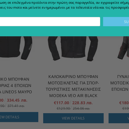
ωση σε επιλεγμένα προϊόντα στην πρώτη σας παραγγελία, αν εγγραφείτε σήμερ
εις του moto και μείνετε ενημερωμένοι με τα τελευταία νέα και τις προσφορές
-10%
-10%
ΚΑΛΟΚΑΙΡΙΝΌ ΜΠΟΥΦΆΝ
ΓΥΝΑ
ΙΚΌ ΜΠΟΥΦΆΝ
ΜΟΤΟΣΙΚΛΈΤΑΣ ΓΙΑ ΣΠΟΡ-
ΜΟΤΟΣΙΚΛ
ΡΊΑΣ 4 ΕΠΟΧΏΝ
ΤΟΥΡΙΣΤΙΚΈΣ ΜΕΤΑΚΙΝΉΣΕΙΣ
ΕΠΟΧΏΝ 
 LINEOS ΜΑΎΡΟ
MODEKA VEO AIR BLACK
.00
334.45 лв.
€117.00
228.83 лв.
€180
.90
371.41 лв.
€129.90
254.06 лв.
€19
IEW DETAILS
VIEW DETAILS