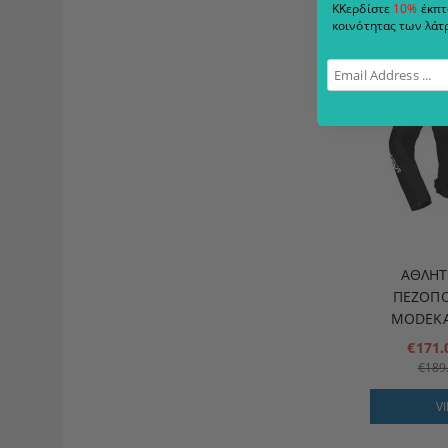
ΚΚερδίστε
10%
έκπτ
κοινότητας των λάτρ
ΑΘΛΗΤ
ΠΕΖΟΠΟ
MODEKA
€171
€189
V