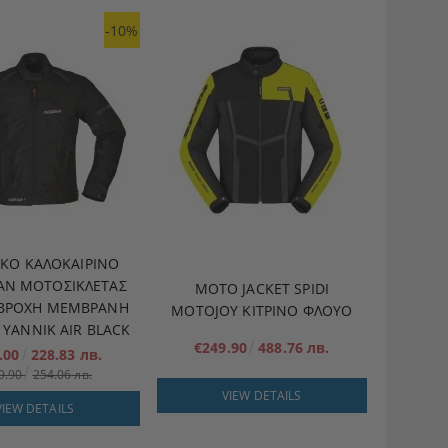
-10%
ΙΚΌ ΚΑΛΟΚΑΙΡΙΝΌ
Ν ΜΟΤΟΣΙΚΛΈΤΑΣ
MOTO JACKET SPIDI
ΆΒΡΟΧΗ ΜΕΜΒΡΆΝΗ
MOTOJOY ΚΊΤΡΙΝΟ ΦΛΟΎΟ
YANNIK AIR BLACK
€249.90
488.76 лв.
.00
228.83 лв.
9.90
254.06 лв.
VIEW DETAILS
VIEW DETAILS