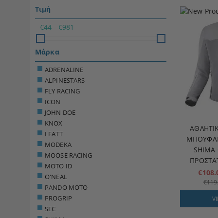
Τιμή
€44 - €981
Μάρκα
ADRENALINE
ALPINESTARS
FLY RACING
ICON
JOHN DOE
KNOX
ΑΘΛΗΤΙ
LEATT
ΜΠΟΥΦΆΝ
MODEKA
SHIMA 
MOOSE RACING
ΠΡΟΣΤΑ
MOTO ID
€108
O'NEAL
€119
PANDO MOTO
PROGRIP
V
SEC