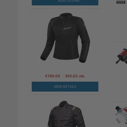
ADD TO CART
€189.00
369.65 лв.
VIEW DETAILS