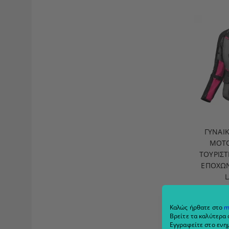
ΓΥΝΑΙ
ΜΟΤΟ
ΤΟΥΡΙΣΤ
ΕΠΟΧΏΝ
L
€225
€249
Καλώς ήρθατε στο
m
Βρείτε τα καλύτερα 
V
Εγγραφείτε στο ενημ