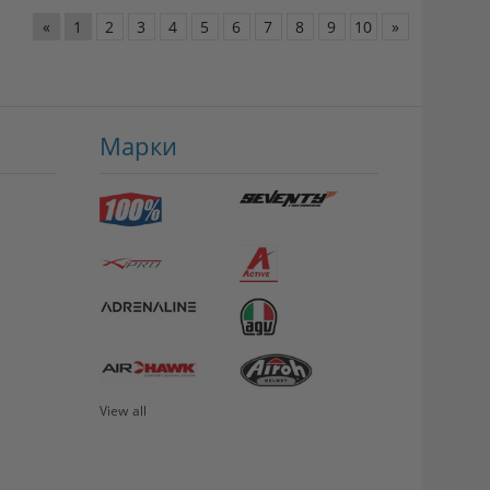
«
1
2
3
4
5
6
7
8
9
10
»
Марки
View all