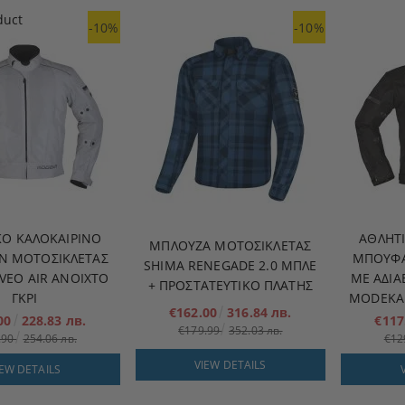
-10%
-10%
ΚΌ ΚΑΛΟΚΑΙΡΙΝΌ
ΑΘΛΗΤ
ΜΠΛΟΎΖΑ ΜΟΤΟΣΙΚΛΈΤΑΣ
 ΜΟΤΟΣΙΚΛΈΤΑΣ
ΜΠΟΥΦΆ
SHIMA RENEGADE 2.0 ΜΠΛΕ
VEO AIR ΑΝΟΙΧΤΌ
ΜΕ ΑΔΙ
+ ΠΡΟΣΤΑΤΕΥΤΙΚΌ ΠΛΆΤΗΣ
ΓΚΡΙ
MODEKA 
€162.00
316.84 лв.
.00
228.83 лв.
€117
€179.99
352.03 лв.
.90
254.06 лв.
€12
VIEW DETAILS
IEW DETAILS