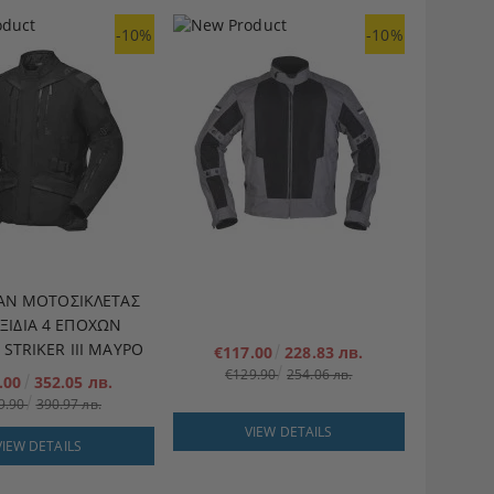
-10%
-10%
Ν ΜΟΤΟΣΙΚΛΈΤΑΣ
ΑΞΊΔΙΑ 4 ΕΠΟΧΏΝ
STRIKER III ΜΑΎΡΟ
€117.00
228.83 лв.
€129.90
254.06 лв.
.00
352.05 лв.
9.90
390.97 лв.
VIEW DETAILS
VIEW DETAILS