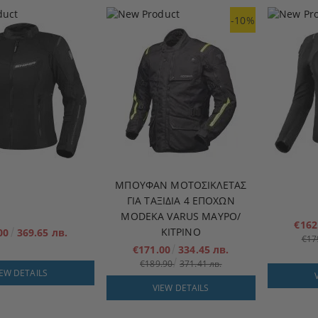
-10%
ΜΠΟΥΦΆΝ ΜΟΤΟΣΙΚΛΈΤΑΣ
ΓΙΑ ΤΑΞΊΔΙΑ 4 ΕΠΟΧΏΝ
MODEKA VARUS ΜΑΎΡΟ/
€162
ΚΊΤΡΙΝΟ
.00
369.65 лв.
€17
€171.00
334.45 лв.
€189.90
371.41 лв.
IEW DETAILS
VIEW DETAILS