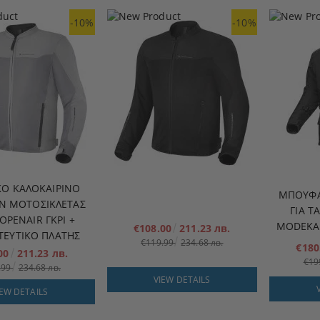
-10%
-10%
ΚΌ ΚΑΛΟΚΑΙΡΙΝΌ
ΜΠΟΥΦΆ
 ΜΟΤΟΣΙΚΛΈΤΑΣ
ΓΙΑ Τ
OPENAIR ΓΚΡΙ +
MODEKA 
€108.00
211.23 лв.
ΤΕΥΤΙΚΌ ΠΛΆΤΗΣ
€119.99
234.68 лв.
€180
.00
211.23 лв.
€19
.99
234.68 лв.
VIEW DETAILS
IEW DETAILS