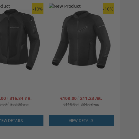
-10%
-10%
.00
316.84 лв.
€108.00
211.23 лв.
9.99
352.03 лв.
€119.99
234.68 лв.
VIEW DETAILS
VIEW DETAILS