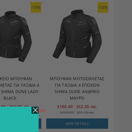
-10%
-10%
ΙΚΕΊΟ ΜΠΟΥΦΆΝ
ΜΠΟΥΦΆΝ ΜΟΤΟΣΙΚΛΈΤΑΣ
ΈΤΑΣ ΓΙΑ ΤΑΞΊΔΙΑ 4
ΓΙΑ ΤΑΞΊΔΙΑ 4 ΕΠΟΧΏΝ
SHIMA DUNE LADY
SHIMA DUNE ΑΝΔΡΙΚΟ
BLACK
ΜΑΥΡΟ
.00
352.05 лв.
€180.00
352.05 лв.
close
9.99
391.15 лв.
€199.99
391.15 лв.
VIEW DETAILS
VIEW DETAILS