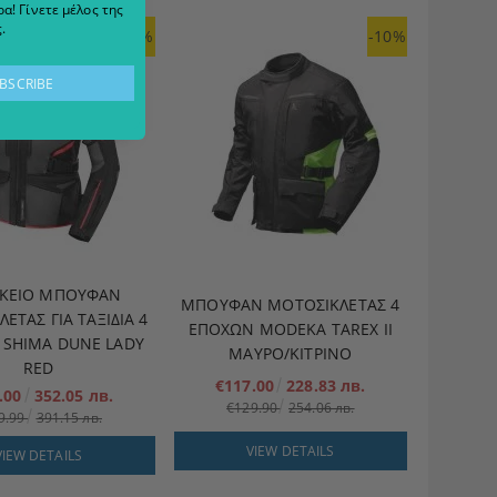
α! Γίνετε μέλος της
.
-10%
-10%
ΙΚΕΊΟ ΜΠΟΥΦΆΝ
ΜΠΟΥΦΆΝ ΜΟΤΟΣΙΚΛΈΤΑΣ 4
ΈΤΑΣ ΓΙΑ ΤΑΞΊΔΙΑ 4
ΕΠΟΧΏΝ MODEKA TAREX II
SHIMA DUNE LADY
ΜΑΎΡΟ/ΚΊΤΡΙΝΟ
RED
€117.00
228.83 лв.
.00
352.05 лв.
€129.90
254.06 лв.
9.99
391.15 лв.
VIEW DETAILS
VIEW DETAILS