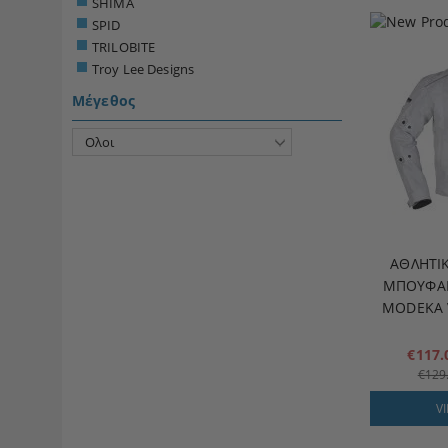
SHIMA
SPID
TRILOBITE
Troy Lee Designs
Μέγεθος
ΑΘΛΗΤΙ
ΜΠΟΥΦΆΝ
MODEKA 
€117
€129
V