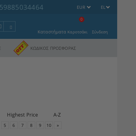
59885034464
EUR
EL
0
Καταστήματα
Καροτσάκι
Σύνδεση
Ε
ΚΩΔΙΚΟΣ ΠΡΟΣΦΟΡΑΣ
Highest Price
A-Z
5
6
7
8
9
10
»