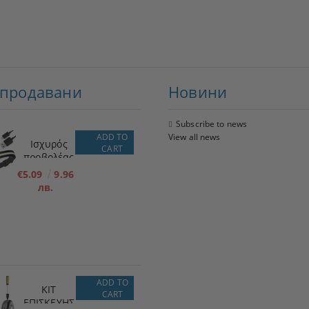
-продавани
Новини
Subscribe to news
ADD TO
View all news
Ισχυρός
CART
προβολέας
LED + φακός
€5.09
9.96
лв.
ADD TO
ΚΙΤ
CART
ΕΠΙΣΚΕΥΗΣ