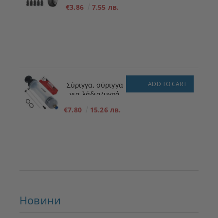
ΜΕΓΕΘΟΣ - S - 5,3
€3.86
7.55 лв.
mm x 11,7 mm
ADD TO CART
Σύριγγα, σύριγγα
για λάδια/υγρά
200ml
€7.80
15.26 лв.
Новини