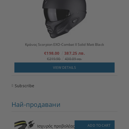
Κράνος Scorpion EXO-Combat II Solid Matt Black
€198.00
387.25 лв.
€219.90
430.09 лв.
VIEW DETAILS
Subscribe
Най-продавани
ADD TO CART
Ισχυρός προβολέας