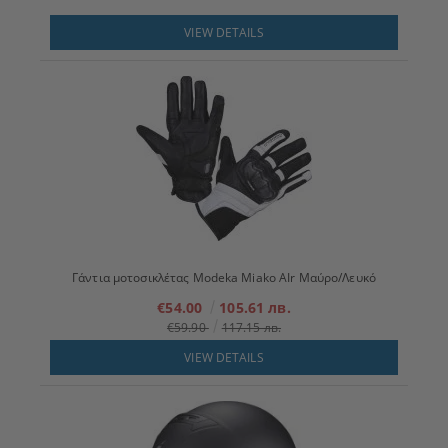
VIEW DETAILS
Γάντια μοτοσικλέτας Modeka Miako AIr Μαύρο/Λευκό
€54.00
105.61 лв.
€59.90
117.15 лв.
VIEW DETAILS