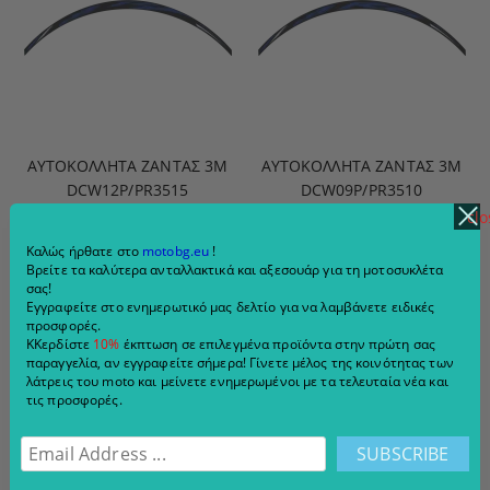
ΑΥΤΟΚΌΛΛΗΤΑ ΖΆΝΤΑΣ 3M
ΑΥΤΟΚΌΛΛΗΤΑ ΖΆΝΤΑΣ 3M
DCW12P/PR3515
DCW09P/PR3510
clo
€16.87
32.99 лв.
€16.87
32.99 лв.
Καλώς ήρθατε στο
motobg.eu
!
ADD TO CART
ADD TO CART
Βρείτε τα καλύτερα ανταλλακτικά και αξεσουάρ για τη μοτοσυκλέτα
σας!
Εγγραφείτε στο ενημερωτικό μας δελτίο για να λαμβάνετε ειδικές
προσφορές.
ΚΚερδίστε
10%
έκπτωση σε επιλεγμένα προϊόντα στην πρώτη σας
παραγγελία, αν εγγραφείτε σήμερα! Γίνετε μέλος της κοινότητας των
λάτρεις του moto και μείνετε ενημερωμένοι με τα τελευταία νέα και
τις προσφορές.