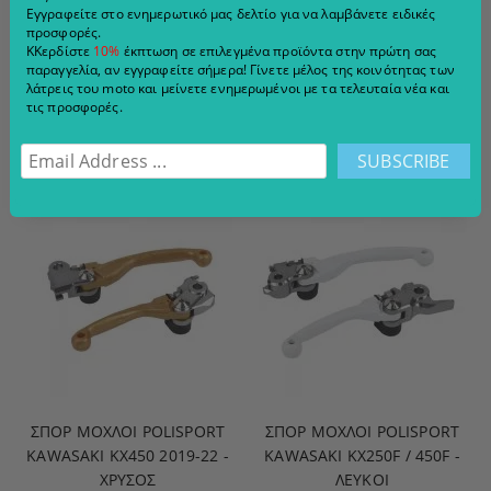
Εγγραφείτε στο ενημερωτικό μας δελτίο για να λαμβάνετε ειδικές
ΣΠΟΡ ΜΟΧΛΟΊ POLISPORT
ΣΠΟΡ ΜΟΧΛΟΊ POLISPORT
προσφορές.
KAWASAKI KX450 2019-22 -
KAWASAKI KX450 2019-22 -
ΚΚερδίστε
10%
έκπτωση σε επιλεγμένα προϊόντα στην πρώτη σας
ΓΚΡΙ
ΜΑΥΡΟ
παραγγελία, αν εγγραφείτε σήμερα! Γίνετε μέλος της κοινότητας των
λάτρεις του moto και μείνετε ενημερωμένοι με τα τελευταία νέα και
€117.60
230.01 лв.
€117.60
230.01 лв.
τις προσφορές.
ADD TO CART
ADD TO CART
ΣΠΟΡ ΜΟΧΛΟΊ POLISPORT
ΣΠΟΡ ΜΟΧΛΟΊ POLISPORT
KAWASAKI KX450 2019-22 -
KAWASAKI KX250F / 450F -
ΧΡΥΣΟΣ
ΛΕΥΚΟΙ