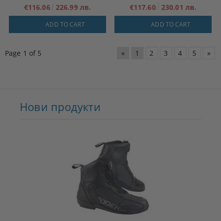
€116.06
226.99 лв.
€117.60
230.01 лв.
ADD TO CART
ADD TO CART
Page 1 of 5
«
1
2
3
4
5
»
Нови продукти