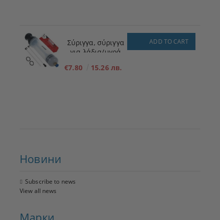
ADD TO CART
Σύριγγα, σύριγγα
για λάδια/υγρά
200ml
€7.80
15.26 лв.
Новини
Subscribe to news
View all news
Марки