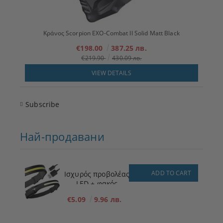
Κράνος Scorpion EXO-Combat II Solid Matt Black
€198.00
387.25 лв.
€219.90
430.09 лв.
VIEW DETAILS
Subscribe
Най-продавани
ADD TO CART
Ισχυρός προβολέας
LED + φακός
€5.09
9.96 лв.