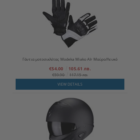
Γάντια μοτοσικλέτας Modeka Miako AIr Μαύρο/Λευκό
€54.00
105.61 лв.
€59.90
117.15 лв.
VIEW DETAILS