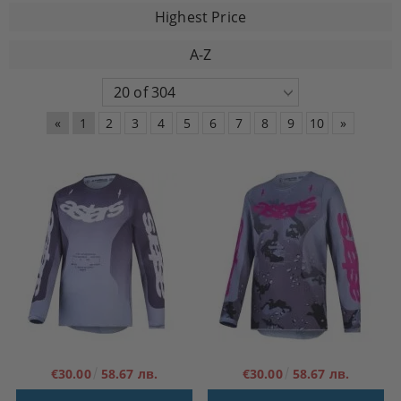
Highest Price
A-Z
«
1
2
3
4
5
6
7
8
9
10
»
€30.00
58.67 лв.
€30.00
58.67 лв.