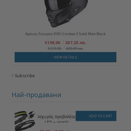
Κράνος Scorpion EXO-Combat II Solid Matt Black
€198.00
387.25 лв.
€219.90
430.09 лв.
VIEW DETAILS
Subscribe
Най-продавани
ADD TO CART
Ισχυρός προβολέας
LED + φακός