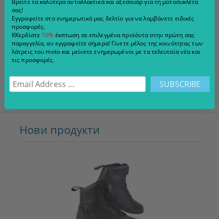
Βρείτε τα καλύτερα ανταλλακτικά και αξεσουάρ για τη μοτοσυκλέτα
σας!
Εγγραφείτε στο ενημερωτικό μας δελτίο για να λαμβάνετε ειδικές
€75.00
146.69 лв.
€55.00
107.57 лв.
προσφορές.
ΚΚερδίστε
10%
έκπτωση σε επιλεγμένα προϊόντα στην πρώτη σας
VIEW DETAILS
VIEW DETAILS
παραγγελία, αν εγγραφείτε σήμερα! Γίνετε μέλος της κοινότητας των
λάτρεις του moto και μείνετε ενημερωμένοι με τα τελευταία νέα και
τις προσφορές.
Page 1 of
«
1
2
3
4
5
6
7
8
9
10
»
16
Нови продукти