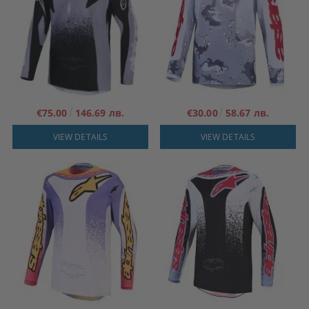
€75.00
146.69 лв.
€30.00
58.67 лв.
VIEW DETAILS
VIEW DETAILS