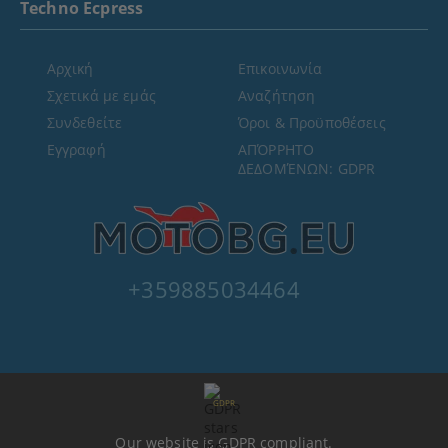
Techno Ecpress
Αρχική
Επικοινωνία
Σχετικά με εμάς
Αναζήτηση
Συνδεθείτε
Όροι & Προϋποθέσεις
Εγγραφή
ΑΠΌΡΡΗΤΟ
ΔΕΔΟΜΈΝΩΝ: GDPR
+359885034464
GDPR
Our website is GDPR compliant.