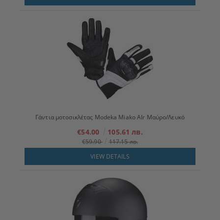
Γάντια μοτοσικλέτας Modeka Miako AIr Μαύρο/Λευκό
€54.00
105.61 лв.
€59.90
117.15 лв.
VIEW DETAILS