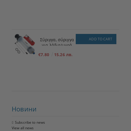
ADD TO CART
Σύριγγα, σύριγγα
για λάδια/υγρά
200ml
€7.80
15.26 лв.
Новини
Subscribe to news
View all news