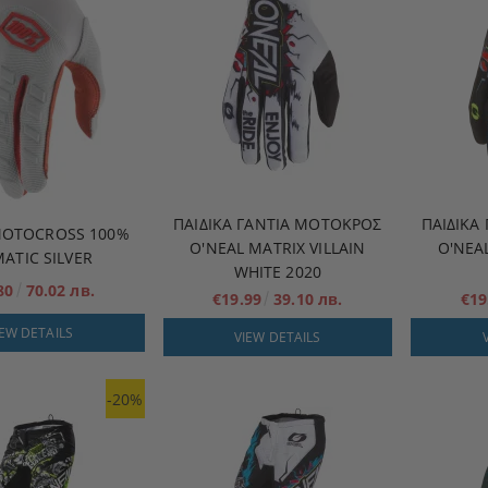
ΠΑΙΔΙΚΆ ΓΆΝΤΙΑ ΜΟΤΟΚΡΌΣ
ΠΑΙΔΙΚΆ
MOTOCROSS 100%
O'NEAL MATRIX VILLAIN
O'NEAL
MATIC SILVER
WHITE 2020
.80
70.02 лв.
€19.99
39.10 лв.
€19
IEW DETAILS
VIEW DETAILS
-20%