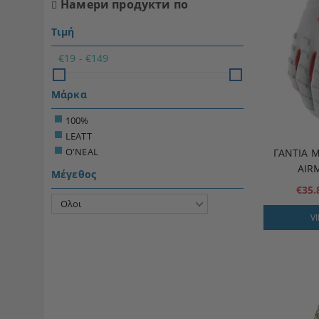
Намери продукти по
Τιμή
€19 - €149
Μάρκα
100%
LEATT
O'NEAL
ΓΆΝΤΙΑ 
AIR
Μέγεθος
€35
V