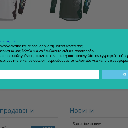
ΙΚΉ ΜΠΛΟΎΖΑ
ΠΑΙΔΙΚΉ ΜΟΤΟΚΡΌΣ
ΚΡΌΣ O'NEAL
ΜΠΛΟΎΖΑ O'NEAL ELEMENT
otobg.eu
!
 VILLAIN WHITE
VILLAIN GREY
ανταλλακτικά και αξεσουάρ για τη μοτοσυκλέτα σας!
ερωτικό μας δελτίο για να λαμβάνετε ειδικές προσφορές.
.28
69.00 лв.
€34.99
68.43 лв.
ωση σε επιλεγμένα προϊόντα στην πρώτη σας παραγγελία, αν εγγραφείτε σήμερ
εις του moto και μείνετε ενημερωμένοι με τα τελευταία νέα και τις προσφορές
IEW DETAILS
VIEW DETAILS
-продавани
Новини
Subscribe to news