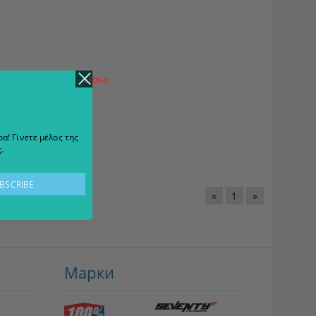
close
α! Γίνετε μέλος της
.
«
1
»
Марки