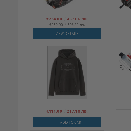
€234.00
457.66 лв.
€259.90
508.32 лв.
VIEW DETAILS
€111.00
217.10 лв.
ADD TO CART