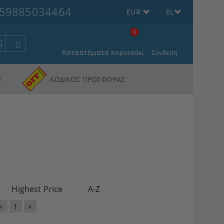
59885034464
EUR
EL
0
Καταστήματα
Καροτσάκι
Σύνδεση
Ε
ΚΩΔΙΚΟΣ ΠΡΟΣΦΟΡΑΣ
Highest Price
A-Z
«
1
»