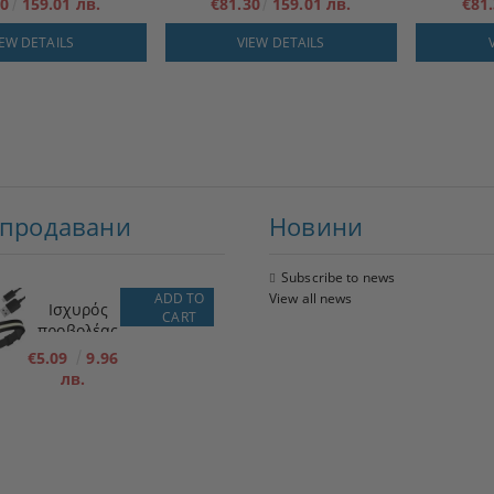
30
159.01 лв.
€81.30
159.01 лв.
€81
IEW DETAILS
VIEW DETAILS
-продавани
Новини
Subscribe to news
ADD TO
View all news
Ισχυρός
CART
προβολέας
LED + φακός
€5.09
9.96
лв.