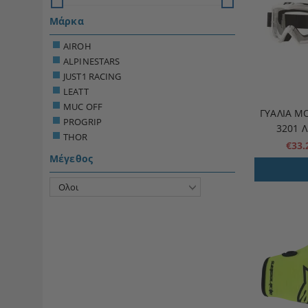
Μάρκα
AIROH
ALPINESTARS
JUST1 RACING
LEATT
MUC OFF
ΓΥΑΛΙΆ Μ
PROGRIP
3201 
THOR
€33
Μέγεθος