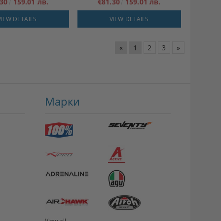
.30
159.01 лв.
€81.30
159.01 лв.
VIEW DETAILS
VIEW DETAILS
«
1
2
3
»
Марки
View all