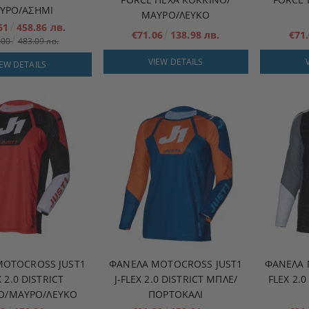
ΥΡΟ/ΑΣΗΜΙ
ΜΑΎΡΟ/ΛΕΥΚΌ
.61
458.86 лв.
€71.06
138.98 лв.
€71
.00
483.09 лв.
VIEW DETAILS
IEW DETAILS
MOTOCROSS JUST1
ΦΑΝΈΛΑ MOTOCROSS JUST1
ΦΑΝΈΛΑ 
X 2.0 DISTRICT
J-FLEX 2.0 DISTRICT ΜΠΛΕ/
FLEX 2.
Ο/ΜΑΎΡΟ/ΛΕΥΚΌ
ΠΟΡΤΟΚΑΛΊ