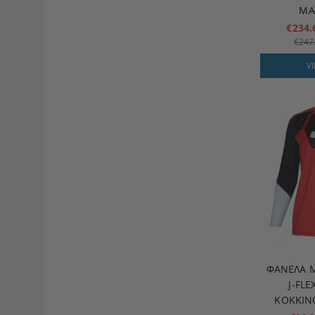
ΜΑ
€234
€247
V
ΦΑΝΈΛΑ 
J-FLE
ΚΌΚΚΙΝ