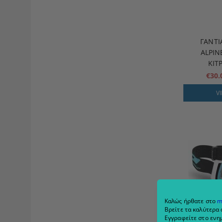
ΓΆΝΤ
ALPIN
ΚΙΤ
€30
V
Καλώς ήρθατε στο
m
Βρείτε τα καλύτερα 
Εγγραφείτε στο ενημ