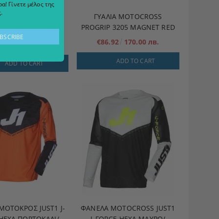
α! Γίνετε μέλος της
ΙΆ MOTOCROSS
.
ΓΥΑΛΙΆ MOTOCROSS
IP 3205 MAGNET
PROGRIP 3205 MAGNET RED
SILVER
€86.92
170.00 лв.
.92
170.00 лв.
ADD TO CART
ADD TO CART
ΜΟΤΟΚΡΌΣ JUST1 J-
ΦΑΝΈΛΑ MOTOCROSS JUST1
HEXA ΠΟΡΤΟΚΑΛΊ/
J-FORCE HEXA ΜΑΎΡΟ/