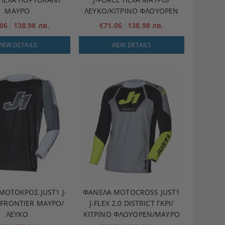
ΜΑΎΡΟ
ΛΕΥΚΌ/ΚΊΤΡΙΝΟ ΦΛΟΥΟΡΈΝ
.06
138.98 лв.
€71.06
138.98 лв.
VIEW DETAILS
VIEW DETAILS
ΜΟΤΟΚΡΌΣ JUST1 J-
ΦΑΝΈΛΑ MOTOCROSS JUST1
0 FRONTIER ΜΑΎΡΟ/
J-FLEX 2.0 DISTRICT ΓΚΡΙ/
ΛΕΥΚΌ
ΚΊΤΡΙΝΟ ΦΛΟΥΟΡΈΝ/ΜΑΎΡΟ