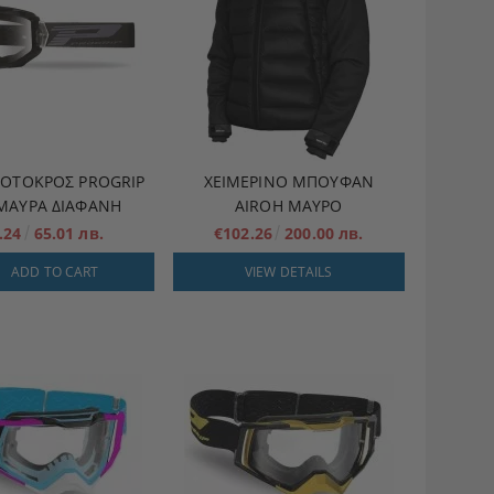
ΜΟΤΟΚΡΌΣ PROGRIP
ΧΕΙΜΕΡΙΝΌ ΜΠΟΥΦΆΝ
 ΜΑΥΡΑ ΔΙΑΦΑΝΗ
AIROH ΜΑΥΡΟ
.24
65.01 лв.
€102.26
200.00 лв.
ADD TO CART
VIEW DETAILS