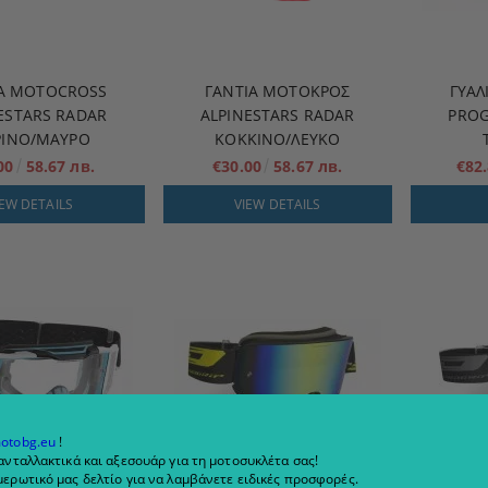
ΙΑ MOTOCROSS
ΓΆΝΤΙΑ ΜΟΤΟΚΡΌΣ
ΓΥΑΛ
ESTARS RADAR
ALPINESTARS RADAR
PROG
ΡΙΝΟ/ΜΑΥΡΟ
ΚΟΚΚΙΝΟ/ΛΕΥΚΟ
.00
58.67 лв.
€30.00
58.67 лв.
€82
IEW DETAILS
VIEW DETAILS
otobg.eu
!
ανταλλακτικά και αξεσουάρ για τη μοτοσυκλέτα σας!
ερωτικό μας δελτίο για να λαμβάνετε ειδικές προσφορές.