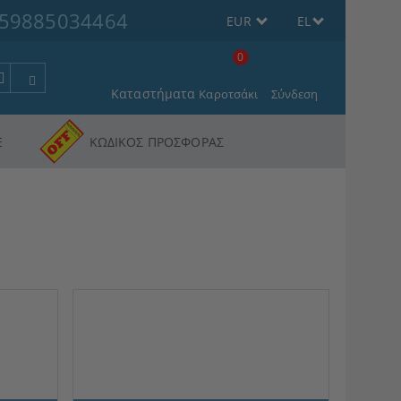
59885034464
EUR
EL
0
Καταστήματα
Καροτσάκι
Σύνδεση
Ε
ΚΩΔΙΚΟΣ ΠΡΟΣΦΟΡΑΣ