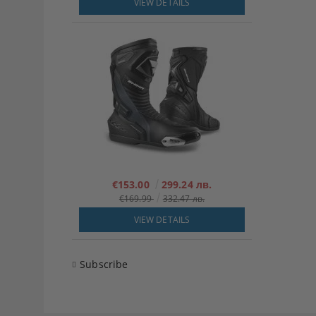
VIEW DETAILS
€153.00
299.24 лв.
€169.99
332.47 лв.
VIEW DETAILS
Subscribe