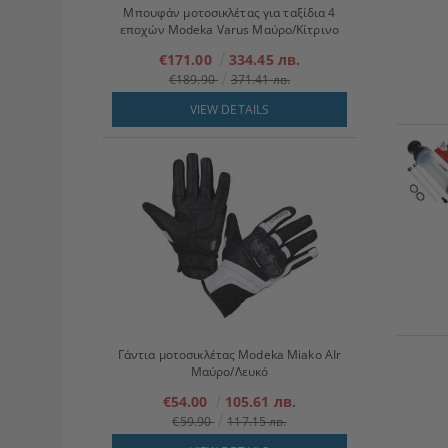
Μπουφάν μοτοσικλέτας για ταξίδια 4
εποχών Modeka Varus Μαύρο/Κίτρινο
€171.00
334.45 лв.
€189.90
371.41 лв.
VIEW DETAILS
Γάντια μοτοσικλέτας Modeka Miako AIr
Μαύρο/Λευκό
€54.00
105.61 лв.
€59.90
117.15 лв.