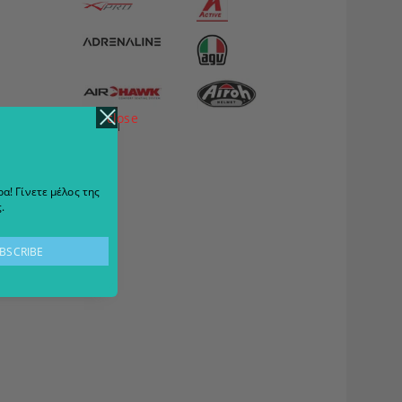
close
View all
α! Γίνετε μέλος της
.