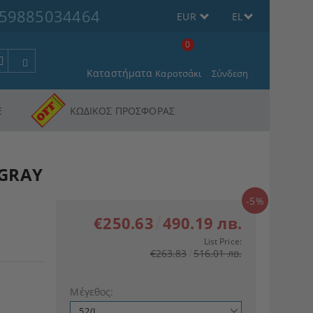
59885034464
EUR
EL
0
Καταστήματα
Καροτσάκι
Σύνδεση
Ε
ΚΩΔΙΚΟΣ ΠΡΟΣΦΟΡΑΣ
 GRAY
-5%
€250.63
490.19 лв.
List Price:
€263.83
516.01 лв.
Μέγεθος: