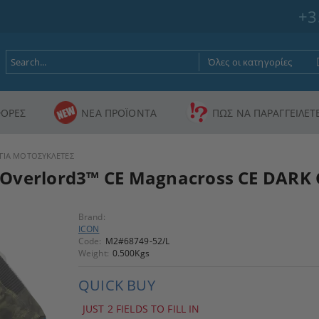
+3
ΟΡΕΣ
ΝΕΑ ΠΡΟΪΟΝΤΑ
ΠΩΣ ΝΑ ΠΑΡΑΓΓΕΙΛΕΤ
ΓΙΑ ΜΟΤΟΣΥΚΛΕΤΕΣ
Overlord3™ CE Magnacross CE DARK
Brand:
ICON
Code:
M2#68749-52/L
Weight:
0.500
Kgs
QUICK BUY
JUST 2 FIELDS TO FILL IN