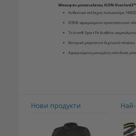
Μπουφάν μοτοσικλέτας ICON Overlord3™
Ανθεκτικό στέλεχος πολυεστέρα 1680D
D30® αφαιρούμενο προστατευτικό πλάτ
Το Icon® Sport Fit διαθέτει καμπυλωτο
Κεντρικό μπροστινό διχτυωτό πλαίσιο
Αφαιρούμενη μονωμένη επένδυση μπ
Нови продукти
Най