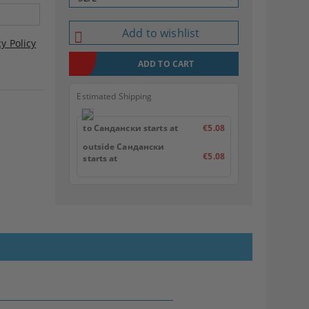
Add to wishlist
cy Policy
Estimated Shipping
to Сандански starts at
€5.08
outside Сандански
€5.08
starts at