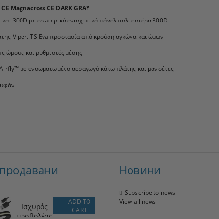
 CE Magnacross CE DARK GRAY
 και 300D με εσωτερικά ενισχυτικά πάνελ πολυεστέρα 300D
ης Viper. TS Eva προστασία από κρούση αγκώνα και ώμων
ύς ώμους και ρυθμιστές μέσης
 Airfly™ με ενσωματωμένο αεραγωγό κάτω πλάτης και μανσέτες
ουφάν
-продавани
Новини
Subscribe to news
ADD TO
View all news
Ισχυρός
CART
προβολέας