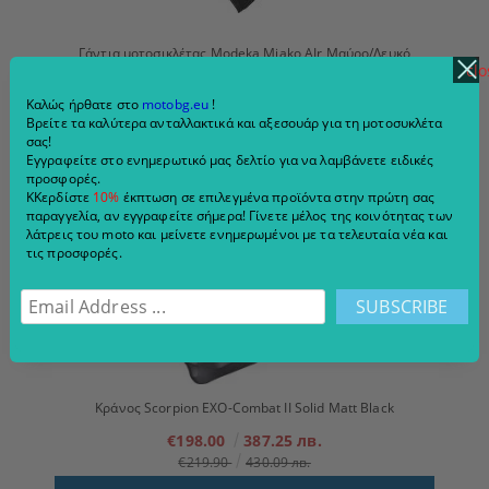
Γάντια μοτοσικλέτας Modeka Miako AIr Μαύρο/Λευκό
clo
€54.00
105.61 лв.
Καλώς ήρθατε στο
motobg.eu
!
€59.90
117.15 лв.
Βρείτε τα καλύτερα ανταλλακτικά και αξεσουάρ για τη μοτοσυκλέτα
VIEW DETAILS
σας!
Εγγραφείτε στο ενημερωτικό μας δελτίο για να λαμβάνετε ειδικές
προσφορές.
ΚΚερδίστε
10%
έκπτωση σε επιλεγμένα προϊόντα στην πρώτη σας
παραγγελία, αν εγγραφείτε σήμερα! Γίνετε μέλος της κοινότητας των
λάτρεις του moto και μείνετε ενημερωμένοι με τα τελευταία νέα και
τις προσφορές.
Κράνος Scorpion EXO-Combat II Solid Matt Black
€198.00
387.25 лв.
€219.90
430.09 лв.