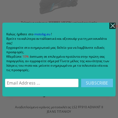
Ζελατίνα κράνους 3SERIES VISION μαύρο/γκρι/μπλε
clo
€25.99
Καλώς ήρθατε στο
motobg.eu
!
Βρείτε τα καλύτερα ανταλλακτικά και αξεσουάρ για τη μοτοσυκλέτα
ADD TO CART
σας!
Εγγραφείτε στο ενημερωτικό μας δελτίο για να λαμβάνετε ειδικές
προσφορές.
ΚΚερδίστε
10%
έκπτωση σε επιλεγμένα προϊόντα στην πρώτη σας
παραγγελία, αν εγγραφείτε σήμερα! Γίνετε μέλος της κοινότητας των
λάτρεις του moto και μείνετε ενημερωμένοι με τα τελευταία νέα και
τις προσφορές.
Αναδιπλούμενο κράνος μοτοσικλέτας LS2 FF910 ADVANT II
JEANS ΤΙΤΑΝΙΟΥ