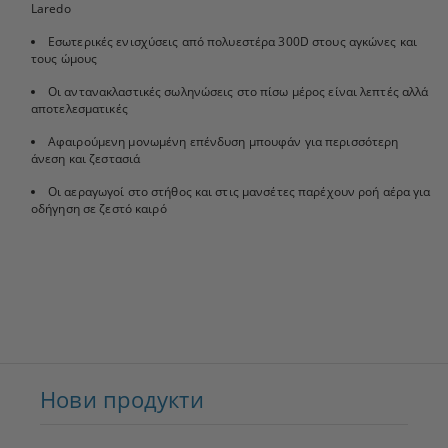
Laredo
Εσωτερικές ενισχύσεις από πολυεστέρα 300D στους αγκώνες και
τους ώμους
Οι αντανακλαστικές σωληνώσεις στο πίσω μέρος είναι λεπτές αλλά
αποτελεσματικές
Αφαιρούμενη μονωμένη επένδυση μπουφάν για περισσότερη
άνεση και ζεστασιά
Οι αεραγωγοί στο στήθος και στις μανσέτες παρέχουν ροή αέρα για
οδήγηση σε ζεστό καιρό
Нови продукти