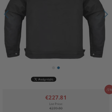
-5
€227.81
List Price:
€239.80