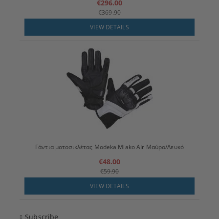
€296.00
€369.90
VIEW DETAILS
Γάντια μοτοσικλέτας Modeka Miako AIr Μαύρο/Λευκό
€48.00
€59.90
VIEW DETAILS
Subscribe