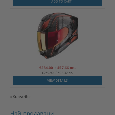
ADD TO CART
€234.00
457.66 лв.
€259.90
508.32 лв.
VIEW DETAILS
Subscribe
Най-продавани