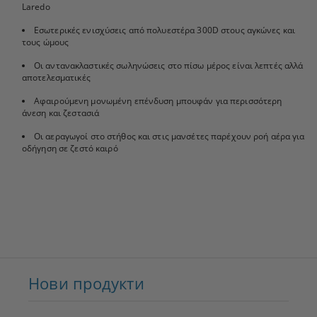
Laredo
Εσωτερικές ενισχύσεις από πολυεστέρα 300D στους αγκώνες και
τους ώμους
Οι αντανακλαστικές σωληνώσεις στο πίσω μέρος είναι λεπτές αλλά
αποτελεσματικές
Αφαιρούμενη μονωμένη επένδυση μπουφάν για περισσότερη
άνεση και ζεστασιά
Οι αεραγωγοί στο στήθος και στις μανσέτες παρέχουν ροή αέρα για
οδήγηση σε ζεστό καιρό
Нови продукти