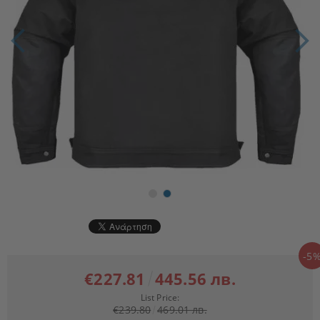
-5
€227.81
445.56 лв.
List Price:
€239.80
469.01 лв.