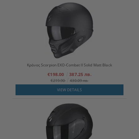
Κράνος Scorpion EXO-Combat II Solid Matt Black
€198.00
387.25 лв.
€219.90
430.09 лв.
VIEW DETAILS