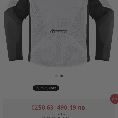
-5
€250.63
490.19 лв.
List Price: