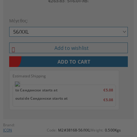
€263.83
516.01 лв.
Μέγεθος:
Add to wishlist
Estimated Shipping
to Сандански starts at
€5.08
outside Сандански starts at
€5.08
Brand:
ICON
Code:
M2#38168-56/XXL
Weight:
0.500
Kgs