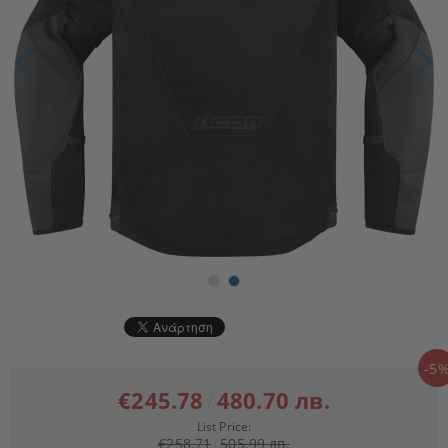
-5
€245.78
480.70 лв.
List Price:
€258.71
505.99 лв.