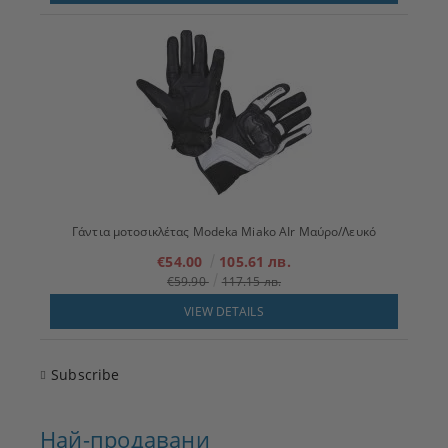
Γάντια μοτοσικλέτας Modeka Miako AIr Μαύρο/Λευκό
€54.00
105.61 лв.
€59.90
117.15 лв.
VIEW DETAILS
Subscribe
Най-продавани