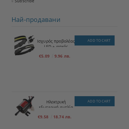
Subscribe
Най-продавани
ADD TO CART
Ισχυρός προβολέας
LED + φακός
€5.09
9.96 лв.
ADD TO CART
Ηλεκτρική
εξωτερική αντλία
πλήρωσης
€9.58
18.74 лв.
καυσίμου για
χαμηλή πίεση 12V