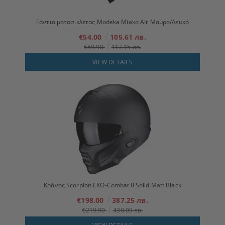
Γάντια μοτοσικλέτας Modeka Miako AIr Μαύρο/Λευκό
€54.00
105.61 лв.
€59.90
117.15 лв.
VIEW DETAILS
Κράνος Scorpion EXO-Combat II Solid Matt Black
€198.00
387.25 лв.
€219.90
430.09 лв.