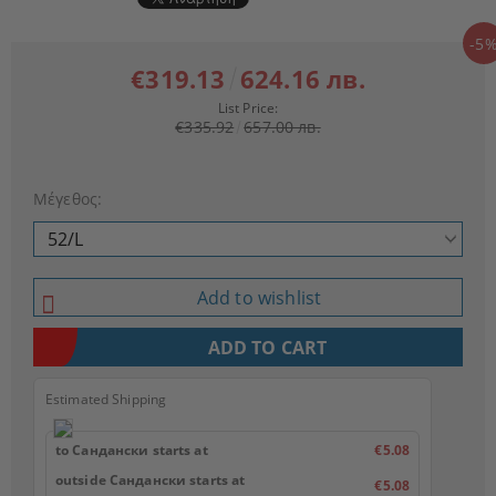
-5
€319.13
624.16 лв.
List Price:
€335.92
657.00 лв.
Μέγεθος:
Add to wishlist
Estimated Shipping
to Сандански starts at
€5.08
outside Сандански starts at
€5.08