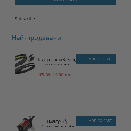
VIEW DETAILS
Subscribe
Най-продавани
ADD TO CART
Ισχυρός προβολέας
LED + φακός
€5.09
9.96 лв.
ADD TO CART
Ηλεκτρική
εξωτερική αντλία