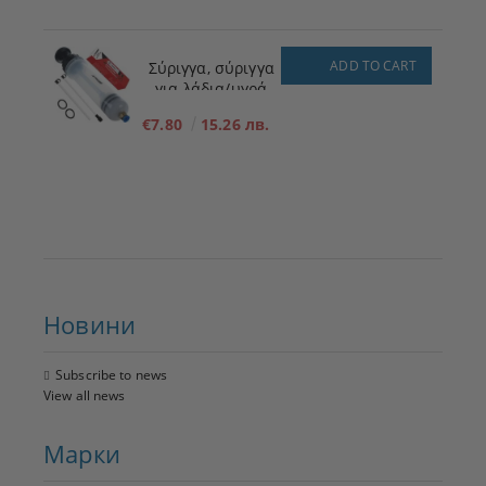
ADD TO CART
Σύριγγα, σύριγγα
για λάδια/υγρά
200ml
€7.80
15.26 лв.
Новини
Subscribe to news
View all news
Марки