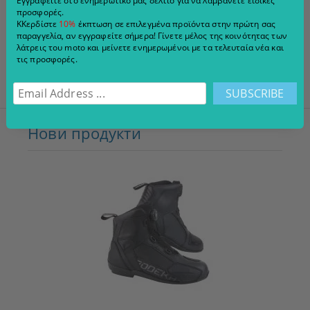
Εγγραφείτε στο ενημερωτικό μας δελτίο για να λαμβάνετε ειδικές
επιλογή για μοτοσικλετιστές που αναζητούν
ένα
προσφορές.
ελαφρύ, προστατευτικό και κομψό υφασμάτινο
ΚΚερδίστε
10%
έκπτωση σε επιλεγμένα προϊόντα στην πρώτη σας
μπουφάν μοτοσικλέτας
για καθημερινή οδήγηση.
παραγγελία, αν εγγραφείτε σήμερα! Γίνετε μέλος της κοινότητας των
λάτρεις του moto και μείνετε ενημερωμένοι με τα τελευταία νέα και
τις προσφορές.
Нови продукти