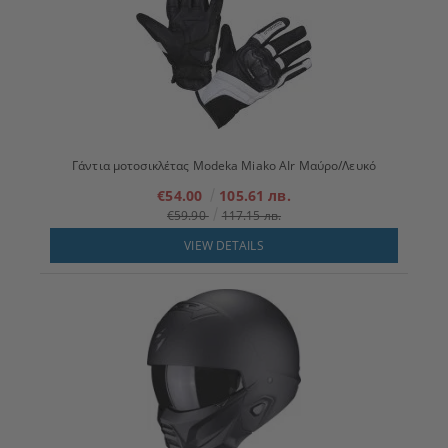
Γάντια μοτοσικλέτας Modeka Miako AIr Μαύρο/Λευκό
€54.00
105.61 лв.
€59.90
117.15 лв.
VIEW DETAILS