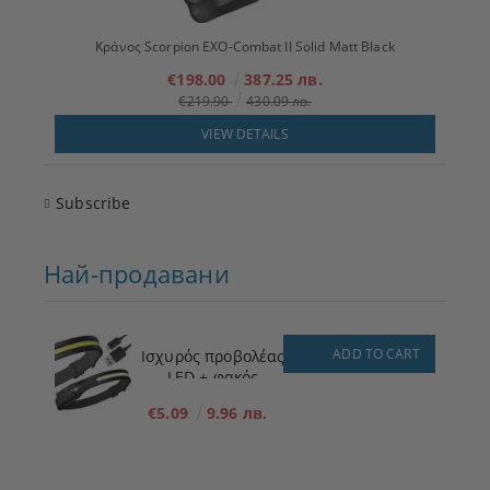
Κράνος Scorpion EXO-Combat II Solid Matt Black
€198.00
387.25 лв.
€219.90
430.09 лв.
VIEW DETAILS
Subscribe
Най-продавани
ADD TO CART
Ισχυρός προβολέας
LED + φακός
€5.09
9.96 лв.