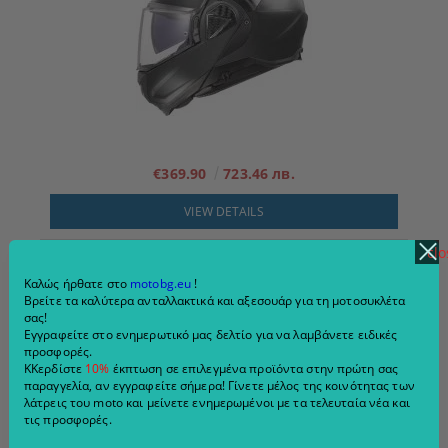
€369.90
723.46 лв.
VIEW DETAILS
clo
Καλώς ήρθατε στο
motobg.eu
!
Βρείτε τα καλύτερα ανταλλακτικά και αξεσουάρ για τη μοτοσυκλέτα
σας!
Εγγραφείτε στο ενημερωτικό μας δελτίο για να λαμβάνετε ειδικές
προσφορές.
ΚΚερδίστε
10%
έκπτωση σε επιλεγμένα προϊόντα στην πρώτη σας
παραγγελία, αν εγγραφείτε σήμερα! Γίνετε μέλος της κοινότητας των
λάτρεις του moto και μείνετε ενημερωμένοι με τα τελευταία νέα και
τις προσφορές.