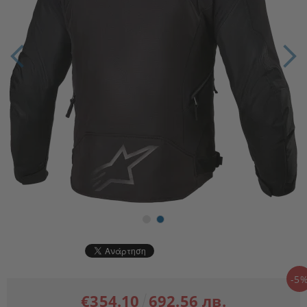
-5
€354.10
692.56 лв.