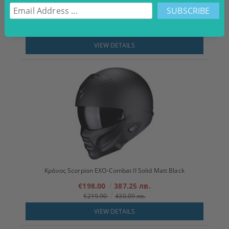
Γάντια μοτοσικλέτας Modeka Miako AIr Μαύρο/Λευκό
€54.00
105.61 лв.
€59.90
117.15 лв.
VIEW DETAILS
Κράνος Scorpion EXO-Combat II Solid Matt Black
€198.00
387.25 лв.
€219.90
430.09 лв.
VIEW DETAILS