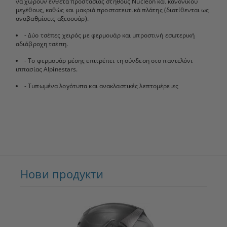
να χωρούν ένθετα προστασίας στήθους Nucleon και κανονικού
μεγέθους, καθώς και μακριά προστατευτικά πλάτης (διατίθενται ως
αναβαθμίσεις αξεσουάρ).
- Δύο τσέπες χειρός με φερμουάρ και μπροστινή εσωτερική
αδιάβροχη τσέπη.
- Το φερμουάρ μέσης επιτρέπει τη σύνδεση στο παντελόνι
ιππασίας Alpinestars.
- Τυπωμένα λογότυπα και ανακλαστικές λεπτομέρειες
Нови продукти