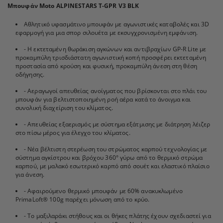
Μπουφάν Moto ALPINESTARS T-GPR V3 BLK
Αθλητικό υφασμάτινο μπουφάν με αγωνιστικές καταβολές και 3D
εφαρμογή για μια σπορ σιλουέτα με εκσυγχρονισμένη εμφάνιση.
- Η εκτεταμένη θωράκιση αγκώνων και αντιβραχίων GP-R Lite με
προκαμπύλη τρισδιάστατη αγωνιστική κοπή προσφέρει εκτεταμένη
προστασία από κρούση και φυσική, προκαμπύλη άνεση στη θέση
οδήγησης.
- Αεραγωγοί απευθείας ανοίγματος που βρίσκονται στο πλάι του
μπουφάν για βελτιστοποιημένη ροή αέρα κατά το άνοιγμα και
συνολική διαχείριση του κλίματος.
- Απευθείας εξαερισμός με σύστημα εξάτμισης με διάτρηση λέιζερ
στο πίσω μέρος για έλεγχο του κλίματος.
- Νέα βέλτιστη στερέωση του στρώματος καρπού τεχνολογίας με
σύστημα αγκίστρου και βρόχου 360° γύρω από το θερμικό στρώμα
καρπού, με μαλακό εσωτερικό καρπό από σουέτ και ελαστικό πλαίσιο
για άνεση.
- Αφαιρούμενο θερμικό μπουφάν με 60% ανακυκλωμένο
PrimaLoft® 100g παρέχει μόνωση από το κρύο.
- Το μαξιλαράκι στήθους και οι θήκες πλάτης έχουν σχεδιαστεί για