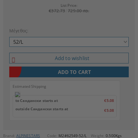
List Price:
€372.73
729.00 лв.
Μέγεθος:
Add to wishlist
Estimated Shipping
to Сандански starts at
€5.08
outside Сандански starts at
€5.08
Brand:
ALPINESTARS
Code:
M2#62549-52/L
Weight:
0.500
Kgs