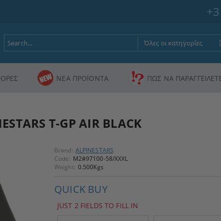
+3
ΟΡΕΣ
ΝΕΑ ΠΡΟΪΟΝΤΑ
ΠΩΣ ΝΑ ΠΑΡΑΓΓΕΙΛΕΤ
ESTARS T-GP AIR BLACK
Brand:
ALPINESTARS
Code:
M2#97100-58/XXXL
Weight:
0.500
Kgs
QUICK BUY
JUST 2 FIELDS TO FILL IN