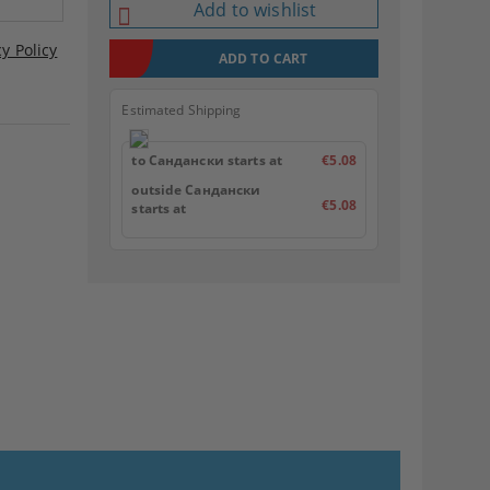
Add to wishlist
cy Policy
Estimated Shipping
to Сандански starts at
€5.08
outside Сандански
€5.08
starts at