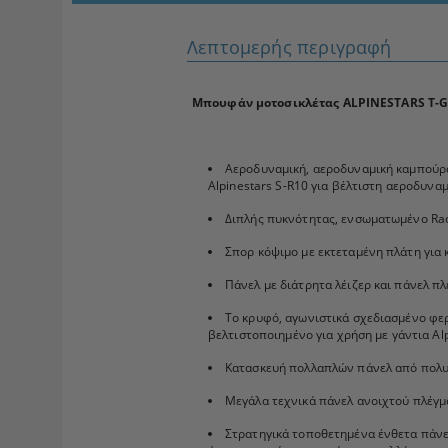
Λεπτομερής περιγραφή
Μπουφάν μοτοσικλέτας ALPINESTARS T-G
Αεροδυναμική, αεροδυναμική καμπούρα 
Alpinestars S-R10 για βέλτιστη αεροδυνα
Διπλής πυκνότητας, ενσωματωμένο Raci
Σπορ κόψιμο με εκτεταμένη πλάτη για
Πάνελ με διάτρητα λέιζερ και πάνελ π
Το κρυφό, αγωνιστικά σχεδιασμένο φε
βελτιστοποιημένο για χρήση με γάντια Alp
Κατασκευή πολλαπλών πάνελ από πολυε
Μεγάλα τεχνικά πάνελ ανοιχτού πλέγμα
Στρατηγικά τοποθετημένα ένθετα πάνε