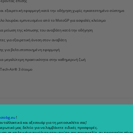
φέροντας επίσης
αι εξαιρετική εφαρμογή κατά την οδήγηση χωρίς εγκατεστημένο σύστημα
γάλο λουράκι εμπνευσμένο από το MotoGP για ασφαλές κλείσιμο
α μείωση της κόπωσης του αναβάτη κατά την οδήγηση
τες για εξαιρετική άνεση στον αναβάτη
ης για βελτιστοποιημένη εφαρμογή
για μεγαλύτερη πρακτικότητα στην καθημερινή ζωή
 Tech-Air® 3 έτοιμο
-продавани
Новини
otobg.eu
!
ανταλλακτικά και αξεσουάρ για τη μοτοσυκλέτα σας!
Subscribe to news
ερωτικό μας δελτίο για να λαμβάνετε ειδικές προσφορές.
ADD TO
View all news
Ισχυρός
ωση σε επιλεγμένα προϊόντα στην πρώτη σας παραγγελία, αν εγγραφείτε σήμερ