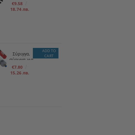
αντλία
€9.58
πλήρωσης
18.74 лв.
καυσίμου
για χαμηλή
πίεση 12V
ADD TO
Σύριγγα,
CART
σύριγγα για
λάδια/υγρά
€7.80
200ml
15.26 лв.