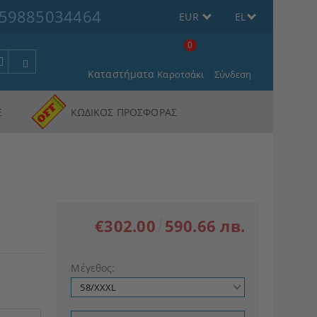
59885034464
EUR
EL
0
Καταστήματα
Καροτσάκι
Σύνδεση
Ε
ΚΩΔΙΚΟΣ ΠΡΟΣΦΟΡΑΣ
€302.00
590.66 лв.
Μέγεθος: