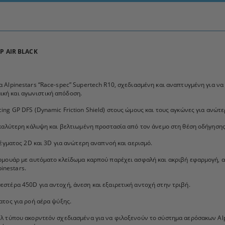
P AIR BLACK
Alpinestars “Race-spec” Supertech R10, σχεδιασμένη και αναπτυγμένη για να
μική και αγωνιστική απόδοση.
ng GP DFS (Dynamic Friction Shield) στους ώμους και τους αγκώνες για ανώτε
 καλύτερη κάλυψη και βελτιωμένη προστασία από τον άνεμο στη θέση οδήγηση
λέγματος 2D και 3D για ανώτερη αναπνοή και αερισμό.
ρμουάρ με αυτόματο κλείδωμα καρπού παρέχει ασφαλή και ακριβή εφαρμογή, απ
inestars.
στέρα 450D για αντοχή, άνεση και εξαιρετική αντοχή στην τριβή.
τος για ροή αέρα ψύξης.
λ τύπου ακορντεόν σχεδιασμένα για να φιλοξενούν το σύστημα αερόσακων Alp