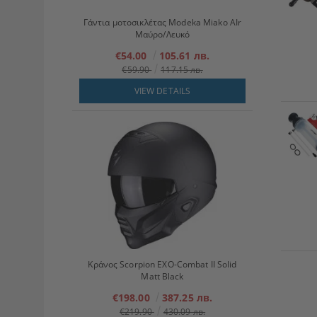
Γάντια μοτοσικλέτας Modeka Miako AIr
Μαύρο/Λευκό
€54.00
105.61 лв.
€59.90
117.15 лв.
VIEW DETAILS
Κράνος Scorpion EXO-Combat II Solid
Matt Black
€198.00
387.25 лв.
€219.90
430.09 лв.