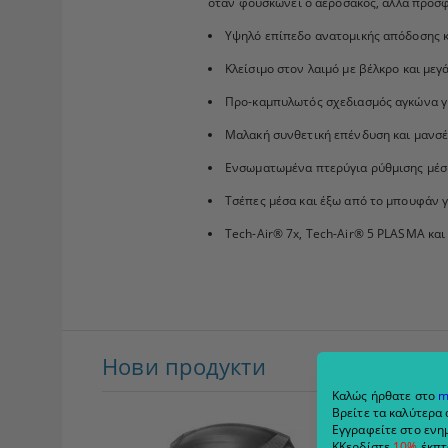
όταν φουσκώνει ο αερόσακος, αλλά προσ
Υψηλό επίπεδο ανατομικής απόδοσης κ
Κλείσιμο στον λαιμό με βέλκρο και με
Προ-καμπυλωτός σχεδιασμός αγκώνα γι
Μαλακή συνθετική επένδυση και μανσέ
Ενσωματωμένα πτερύγια ρύθμισης μέσ
Τσέπες μέσα και έξω από το μπουφάν 
Tech-Air® 7x, Tech-Air® 5 PLASMA και
Нови продукти
Най
Καλώς ήρθατε στο
m
Βρείτε τα καλύτερα 
Εγγραφείτε στο ενημ
ΚΚερδίστε
10%
έκπτ