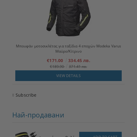
Μπουφάν μοτοσικλέτας για ταξίδια 4 εποχών Modeka Varus
Μαύρο/Κίτρινο
€171.00
334.45 лв.
€189.90
371.41 лв.
VIEW DETAILS
Subscribe
Най-продавани