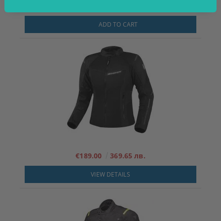
€111.00
217.10 лв.
ADD TO CART
€189.00
369.65 лв.
VIEW DETAILS