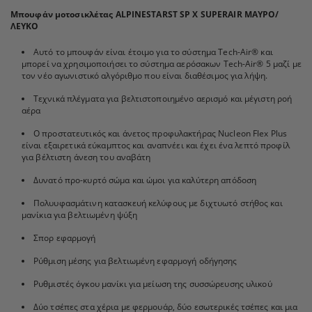
Μπουφάν μοτοσικλέτας ALPINESTARST SP X SUPERAIR ΜΑΥΡΟ/
ΛΕΥΚΟ
Αυτό το μπουφάν είναι έτοιμο για το σύστημα Tech-Air® και
μπορεί να χρησιμοποιήσει το σύστημα αερόσακων Tech-Air® 5 μαζί με
τον νέο αγωνιστικό αλγόριθμο που είναι διαθέσιμος για λήψη.
Τεχνικά πλέγματα για βελτιστοποιημένο αερισμό και μέγιστη ροή
αέρα
Ο προστατευτικός και άνετος προφυλακτήρας Nucleon Flex Plus
είναι εξαιρετικά εύκαμπτος και αναπνέει και έχει ένα λεπτό προφίλ
για βέλτιστη άνεση του αναβάτη
Δυνατό προ-κυρτό σώμα και ώμοι για καλύτερη απόδοση
Πολυυφασμάτινη κατασκευή κελύφους με διχτυωτό στήθος και
μανίκια για βελτιωμένη ψύξη
Σπορ εφαρμογή
Ρύθμιση μέσης για βελτιωμένη εφαρμογή οδήγησης
Ρυθμιστές όγκου μανίκι για μείωση της συσσώρευσης υλικού
Δύο τσέπες στα χέρια με φερμουάρ, δύο εσωτερικές τσέπες και μια