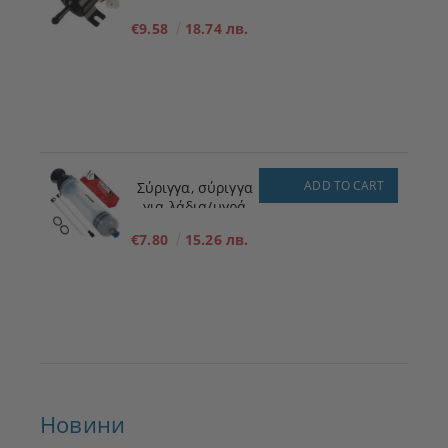
πλήρωσης
€9.58
18.74 лв.
καυσίμου για
χαμηλή πίεση 12V
ADD TO CART
Σύριγγα, σύριγγα
για λάδια/υγρά
200ml
€7.80
15.26 лв.
Новини