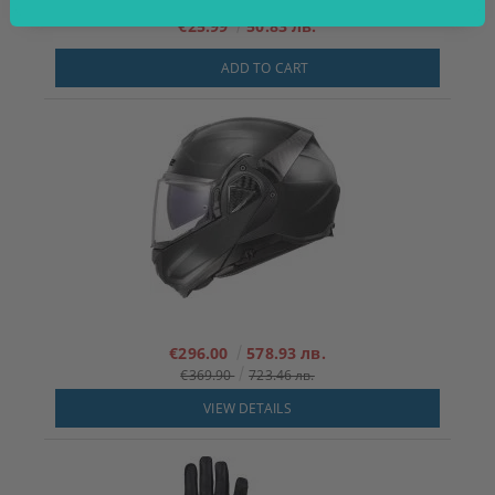
€25.99
50.83 лв.
ADD TO CART
€296.00
578.93 лв.
€369.90
723.46 лв.
VIEW DETAILS