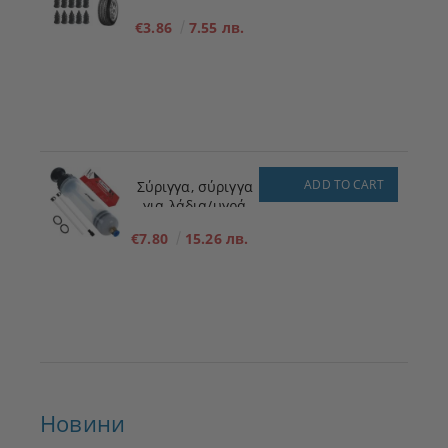
ΜΕΓΕΘΟΣ - S - 5,3
€3.86
7.55 лв.
mm x 11,7 mm
ADD TO CART
Σύριγγα, σύριγγα
για λάδια/υγρά
200ml
€7.80
15.26 лв.
Новини