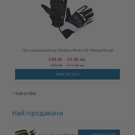
Γάντια μοτοσικλέτας Modeka Miako AIr Μαύρο/Λευκό
€48.00
93.88 лв.
€59.90
117.15 лв.
VIEW DETAILS
Subscribe
Най-продавани
ADD TO CART