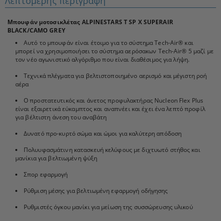
Λεπτομερής περιγραφή
Μπουφάν μοτοσικλέτας ALPINESTARS T SP X SUPERAIR
BLACK/CAMO GREY
Αυτό το μπουφάν είναι έτοιμο για το σύστημα Tech-Air® και
μπορεί να χρησιμοποιήσει το σύστημα αερόσακων Tech-Air® 5 μαζί με
τον νέο αγωνιστικό αλγόριθμο που είναι διαθέσιμος για λήψη.
Τεχνικά πλέγματα για βελτιστοποιημένο αερισμό και μέγιστη ροή
αέρα
Ο προστατευτικός και άνετος προφυλακτήρας Nucleon Flex Plus
είναι εξαιρετικά εύκαμπτος και αναπνέει και έχει ένα λεπτό προφίλ
για βέλτιστη άνεση του αναβάτη
Δυνατό προ-κυρτό σώμα και ώμοι για καλύτερη απόδοση
Πολυυφασμάτινη κατασκευή κελύφους με διχτυωτό στήθος και
μανίκια για βελτιωμένη ψύξη
Σπορ εφαρμογή
Ρύθμιση μέσης για βελτιωμένη εφαρμογή οδήγησης
Ρυθμιστές όγκου μανίκι για μείωση της συσσώρευσης υλικού