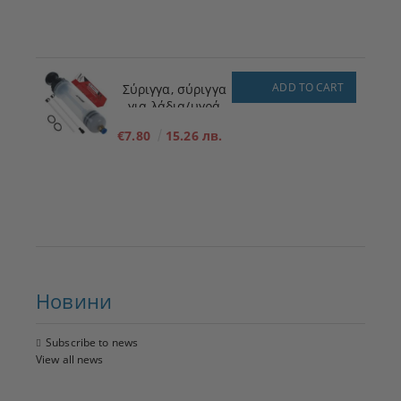
ADD TO CART
Σύριγγα, σύριγγα
για λάδια/υγρά
200ml
€7.80
15.26 лв.
Новини
Subscribe to news
View all news