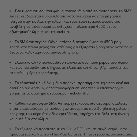
Ένα υφασμάτινο μπουφάν εμπνευσμένο από το motocross, το SMX
Air Jacket διαθέτει κύριο πλαίσιο κατασκευασμένο από μηχανικό
πλέγμα στην κοιλιά, την πλάτη και τους εσωτερικούς ώμους του
αναβάτη, σε συνδυασμό με ενίσχυση πολυεστέρα 450D στους
εξωτερικούς ώμους και τα μανίκια.
Το SMX Air περιλαμβάνει επίσης διάτρητο ύφασμα 450D poly-
shade στο πάνω μέρος του στήθους για εξαιρετική ροή αέρα κατά τους
ζεστούς καλοκαιρινούς μήνες οδήγησης.
Ελαστικό υλικό πολυαμιδίου εισάγεται στο πίσω μέρος των ώμων
και των πλευρών του οδηγού, με ελαστικό υλικό υψηλής πυκνότητας
στο πάνω μέρος της πλάτης.
Το ελαστικό υλικό όχι μόνο παρέχει προσαρμοστική εφαρμογή και
ελευθερία κινήσεων, αλλά προσφέρει επίσης τέλεια επέκταση για
χρήση με το σύστημα αερόσακων Tech-Air® 5.
Καθώς το μπουφάν SMX Air παρέχει κορυφαίο αερισμό, διαθέτει
επίσης αφαιρούμενη επένδυση αντιανεμικού που βοηθά στη μείωση
της ροής του αέρα όταν δεν χρειάζεται, παρέχοντας βέλτιστη άνεση
και ευελιξία στο κλίμα.
Τα εξωτερικά προστατευτικά ώμων DFS Lite, σε συνδυασμό με τα
προστατευτικά Nucleon Flex Plus CE Level 1, παρέχουν προστασία από