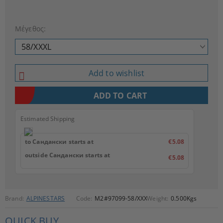
Μέγεθος:
Add to wishlist
Estimated Shipping
to Сандански starts at
€5.08
outside Сандански starts at
€5.08
Brand:
ALPINESTARS
Code:
M2#97099-58/XXXL
Weight:
0.500
Kgs
QUICK BUY