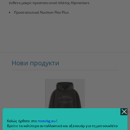
ένθετο μακρύ προστατευτικό πλάτης Alpinestars
Προστατευτικά Nucleon Flex Plus
Нови продукти
clo
Καλώς ήρθατε στο
motobg.eu
!
Βρείτε τα καλύτερα ανταλλακτικά και αξεσουάρ για τη μοτοσυκλέτα