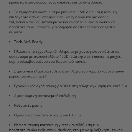
κρούσεις στους ώμους, τους αγκώνες και το αντιβράχιο.
Το εξαιρετικά αναπνεύσιμο μπουφάν SMX Air είναι η ιδανική
επιλογή για όσους μετακινούνται καθημερινά και για όσους
ταξιδεύουν το Σαββατοκύριακο και αναζητούν ένα ευέλικτο και
προστατευτικό μπουφάν για οδήγηση σε street sports σε ζεστά
κλίματα.
Tech-Air® Ready
Πλαίσιο από τεχνολογικό πλέγμα με μηχανική ελαστικότητα σε
συνδυασμό με πολυαιθυλένιο 450D, διάτρητο σε βασικές περιοχές,
συμπεριλαμβανομένου του θωρακικού πάνελ.
Στρατηγικά ελαστικά ένθετα στα πλάγια του κορμού και στο πάνω
μέρος του πίσω πάνελ
Εργονομικός σχεδιασμός για βέλτιστη αθλητική κίνηση και ευελιξία
Αφαιρούμενη αντιανεμική επένδυση
Ρυθμιστές μέσης
Εξωτερικά προστατευτικά ώμων DFS lite
Νέα εσωτερική κατασκευή για την αναβάθμιση των
προστατευτικών ενθεμάτων Nucleon, έτοιμη να φιλοξενήσει το νέο