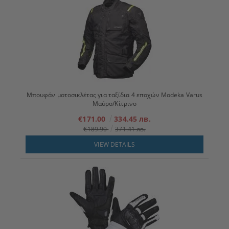
Μπουφάν μοτοσικλέτας για ταξίδια 4 εποχών Modeka Varus
Μαύρο/Κίτρινο
€171.00
334.45 лв.
€189.90
371.41 лв.
VIEW DETAILS