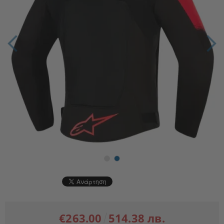
€263.00
514.38 лв.