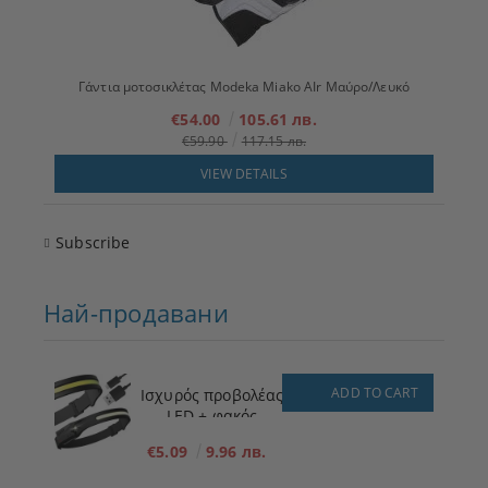
Γάντια μοτοσικλέτας Modeka Miako AIr Μαύρο/Λευκό
€54.00
105.61 лв.
€59.90
117.15 лв.
VIEW DETAILS
Subscribe
Най-продавани
ADD TO CART
Ισχυρός προβολέας
LED + φακός
€5.09
9.96 лв.