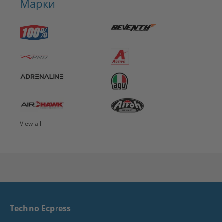
Марки
View all
Techno Ecpress