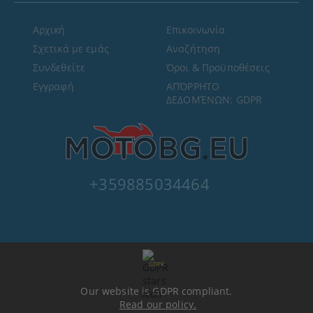
Αρχική
Επικοινωνία
Σχετικά με εμάς
Αναζήτηση
Συνδεθείτε
Όροι & Προϋποθέσεις
Εγγραφή
ΑΠΌΡΡΗΤΟ
ΔΕΔΟΜΈΝΩΝ: GDPR
+359885034464
GDPR
Our website is GDPR compliant.
Read our policy.