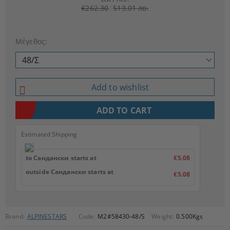
€262.30
513.01 лв.
Μέγεθος:
Add to wishlist
Estimated Shipping
to Сандански starts at
€5.08
outside Сандански starts at
€5.08
Brand:
ALPINESTARS
Code:
M2#58430-48/S
Weight:
0.500
Kgs