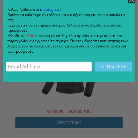
Καλώς ήρθατε στο
motobg.eu
!
Βρείτε τα καλύτερα ανταλλακτικά και αξεσουάρ για τη μοτοσυκλέτα
€92.50
180.91 лв.
σας!
Εγγραφείτε στο ενημερωτικό μας δελτίο για να λαμβάνετε ειδικές
ADD TO CART
προσφορές.
ΚΚερδίστε
10%
έκπτωση σε επιλεγμένα προϊόντα στην πρώτη σας
παραγγελία, αν εγγραφείτε σήμερα! Γίνετε μέλος της κοινότητας των
λάτρεις του moto και μείνετε ενημερωμένοι με τα τελευταία νέα και
τις προσφορές.
€189.00
369.65 лв.
VIEW DETAILS