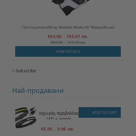
Γάντια μοτοσικλέτας Modeka Miako AIr Μαύρο/Λευκό
€54.00
105.61 лв.
€59.90
117.15 лв.
VIEW DETAILS
Subscribe
Най-продавани
ADD TO CART
Ισχυρός προβολέας
LED + φακός
€5.09
9.96 лв.