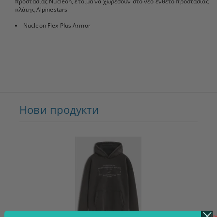
προστασίας Nucleon, έτοιμα να χωρέσουν στο νέο ένθετο προστασίας
πλάτης Alpinestars
Nucleon Flex Plus Armor
Нови продукти
clo