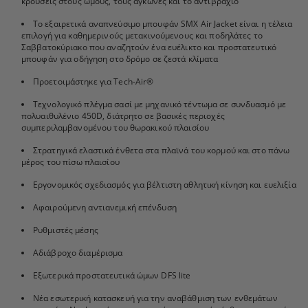
κρούσεις στους ώμους, τους αγκώνες και το αντιβράχιο
Το εξαιρετικά αναπνεύσιμο μπουφάν SMX Air Jacket είναι η τέλεια
επιλογή για καθημερινούς μετακινούμενους και ποδηλάτες το
Σαββατοκύριακο που αναζητούν ένα ευέλικτο και προστατευτικό
μπουφάν για οδήγηση στο δρόμο σε ζεστά κλίματα
Προετοιμάστηκε για Tech-Air®
Τεχνολογικό πλέγμα σασί με μηχανικό τέντωμα σε συνδυασμό με
πολυαιθυλένιο 450D, διάτρητο σε βασικές περιοχές
συμπεριλαμβανομένου του θωρακικού πλαισίου
Στρατηγικά ελαστικά ένθετα στα πλαϊνά του κορμού και στο πάνω
μέρος του πίσω πλαισίου
Εργονομικός σχεδιασμός για βέλτιστη αθλητική κίνηση και ευελιξία
Αφαιρούμενη αντιανεμική επένδυση
Ρυθμιστές μέσης
Αδιάβροχο διαμέρισμα
Εξωτερικά προστατευτικά ώμων DFS lite
Νέα εσωτερική κατασκευή για την αναβάθμιση των ενθεμάτων