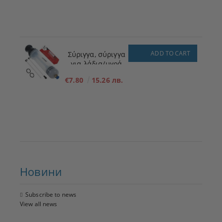
ADD TO CART
Σύριγγα, σύριγγα
για λάδια/υγρά
200ml
€7.80
15.26 лв.
Новини
Subscribe to news
View all news