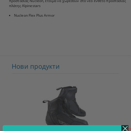
προστασίας Nucleon, έτοιμα να χωρέσουν στο νέο ένθετο προστασίας
πλάτης Alpinestars
Nucleon Flex Plus Armor
Нови продукти
clo