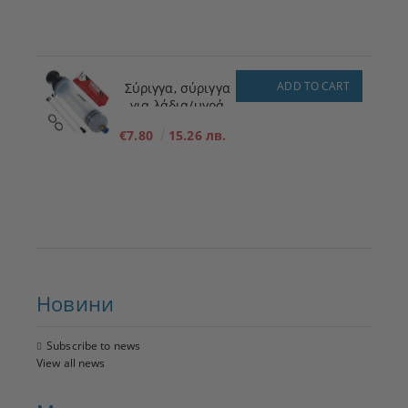
ADD TO CART
Σύριγγα, σύριγγα
για λάδια/υγρά
200ml
€7.80
15.26 лв.
Новини
Subscribe to news
View all news