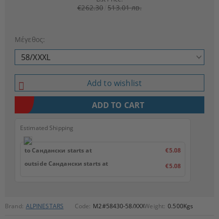
€262.30
513.01 лв.
Μέγεθος:
Add to wishlist
Estimated Shipping
to Сандански starts at
€5.08
outside Сандански starts at
€5.08
Brand:
ALPINESTARS
Code:
M2#58430-58/XXXL
Weight:
0.500
Kgs