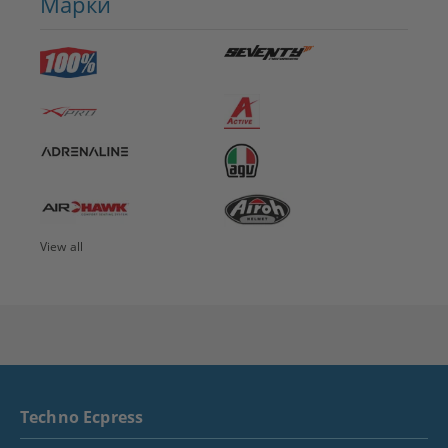
Марки
View all
Techno Ecpress