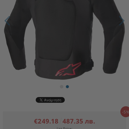
-5
€249.18
487.35 лв.
List Price: