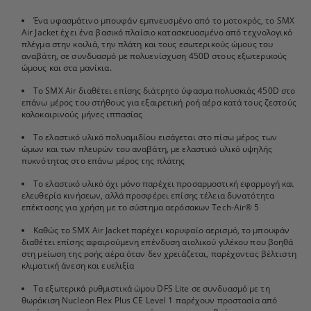
Ένα υφασμάτινο μπουφάν εμπνευσμένο από το μοτοκρός, το SMX
Air Jacket έχει ένα βασικό πλαίσιο κατασκευασμένο από τεχνολογικό
πλέγμα στην κοιλιά, την πλάτη και τους εσωτερικούς ώμους του
αναβάτη, σε συνδυασμό με πολυενίσχυση 450D στους εξωτερικούς
ώμους και στα μανίκια.
Το SMX Air διαθέτει επίσης διάτρητο ύφασμα πολυσκιάς 450D στο
επάνω μέρος του στήθους για εξαιρετική ροή αέρα κατά τους ζεστούς
καλοκαιρινούς μήνες ιππασίας
Το ελαστικό υλικό πολυαμιδίου εισάγεται στο πίσω μέρος των
ώμων και των πλευρών του αναβάτη, με ελαστικό υλικό υψηλής
πυκνότητας στο επάνω μέρος της πλάτης
Το ελαστικό υλικό όχι μόνο παρέχει προσαρμοστική εφαρμογή και
ελευθερία κινήσεων, αλλά προσφέρει επίσης τέλεια δυνατότητα
επέκτασης για χρήση με το σύστημα αερόσακων Tech-Air® 5
Καθώς το SMX Air Jacket παρέχει κορυφαίο αερισμό, το μπουφάν
διαθέτει επίσης αφαιρούμενη επένδυση αιολικού γιλέκου που βοηθά
στη μείωση της ροής αέρα όταν δεν χρειάζεται, παρέχοντας βέλτιστη
κλιματική άνεση και ευελιξία
Τα εξωτερικά ρυθμιστικά ώμου DFS Lite σε συνδυασμό με τη
θωράκιση Nucleon Flex Plus CE Level 1 παρέχουν προστασία από