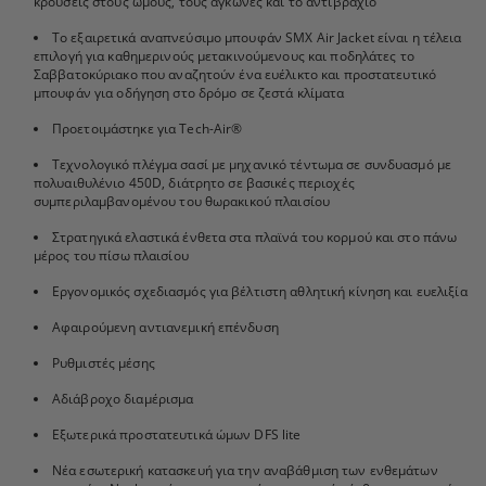
κρούσεις στους ώμους, τους αγκώνες και το αντιβράχιο
Το εξαιρετικά αναπνεύσιμο μπουφάν SMX Air Jacket είναι η τέλεια
επιλογή για καθημερινούς μετακινούμενους και ποδηλάτες το
Σαββατοκύριακο που αναζητούν ένα ευέλικτο και προστατευτικό
μπουφάν για οδήγηση στο δρόμο σε ζεστά κλίματα
Προετοιμάστηκε για Tech-Air®
Τεχνολογικό πλέγμα σασί με μηχανικό τέντωμα σε συνδυασμό με
πολυαιθυλένιο 450D, διάτρητο σε βασικές περιοχές
συμπεριλαμβανομένου του θωρακικού πλαισίου
Στρατηγικά ελαστικά ένθετα στα πλαϊνά του κορμού και στο πάνω
μέρος του πίσω πλαισίου
Εργονομικός σχεδιασμός για βέλτιστη αθλητική κίνηση και ευελιξία
Αφαιρούμενη αντιανεμική επένδυση
Ρυθμιστές μέσης
Αδιάβροχο διαμέρισμα
Εξωτερικά προστατευτικά ώμων DFS lite
Νέα εσωτερική κατασκευή για την αναβάθμιση των ενθεμάτων