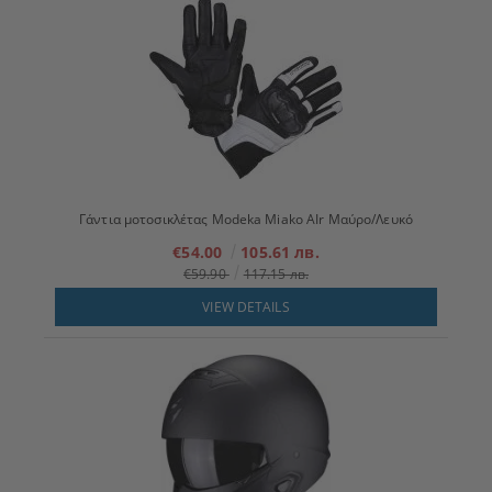
Γάντια μοτοσικλέτας Modeka Miako AIr Μαύρο/Λευκό
€54.00
105.61 лв.
€59.90
117.15 лв.
VIEW DETAILS