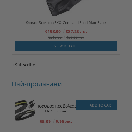
Κράνος Scorpion EXO-Combat II Solid Matt Black
€198.00
387.25 лв.
€219.90
430.09 лв.
VIEW DETAILS
Subscribe
Най-продавани
ADD TO CART
Ισχυρός προβολέας
LED + φακός
€5.09
9.96 лв.