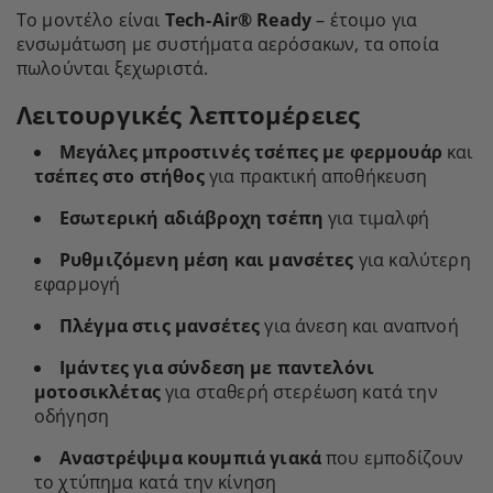
Το μοντέλο είναι
Tech-Air® Ready
– έτοιμο για
ενσωμάτωση με συστήματα αερόσακων, τα οποία
πωλούνται ξεχωριστά.
Λειτουργικές λεπτομέρειες
Μεγάλες μπροστινές τσέπες με φερμουάρ
και
τσέπες στο στήθος
για πρακτική αποθήκευση
Εσωτερική αδιάβροχη τσέπη
για τιμαλφή
Ρυθμιζόμενη μέση και μανσέτες
για καλύτερη
εφαρμογή
Πλέγμα στις μανσέτες
για άνεση και αναπνοή
Ιμάντες για σύνδεση με παντελόνι
μοτοσικλέτας
για σταθερή στερέωση κατά την
οδήγηση
Αναστρέψιμα κουμπιά γιακά
που εμποδίζουν
το χτύπημα κατά την κίνηση