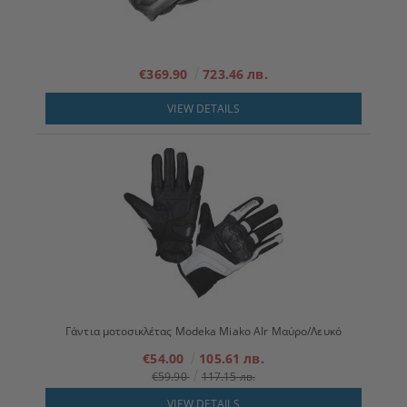
€369.90
723.46 лв.
VIEW DETAILS
Γάντια μοτοσικλέτας Modeka Miako AIr Μαύρο/Λευκό
€54.00
105.61 лв.
€59.90
117.15 лв.
VIEW DETAILS