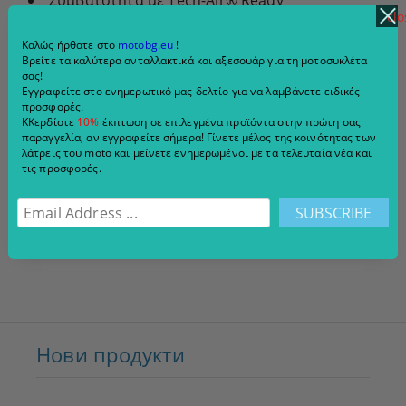
Συμβατότητα με Tech-Air® Ready
clo
Πολλαπλές εξωτερικές και εσωτερικές τσέπες
Καλώς ήρθατε στο
motobg.eu
!
Βρείτε τα καλύτερα ανταλλακτικά και αξεσουάρ για τη μοτοσυκλέτα
Ρυθμιζόμενες μανσέτες και μέση
σας!
Εγγραφείτε στο ενημερωτικό μας δελτίο για να λαμβάνετε ειδικές
Λεπτομέρειες vintage ενδυμάτων εργασίας
προσφορές.
ΚΚερδίστε
10%
έκπτωση σε επιλεγμένα προϊόντα στην πρώτη σας
παραγγελία, αν εγγραφείτε σήμερα! Γίνετε μέλος της κοινότητας των
Το μπουφάν Alpinestars Bruiser
είναι μια
λάτρεις του moto και μείνετε ενημερωμένοι με τα τελευταία νέα και
εξαιρετική επιλογή για μοτοσικλετιστές που θέλουν
τις προσφορές.
ένα κομψό, πρακτικό και προστατευτικό
υφασμάτινο μπουφάν μοτοσικλέτας
, κατάλληλο
για οδήγηση στην πόλη και καθημερινή χρήση.
Нови продукти