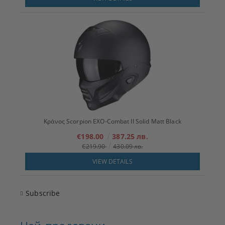
Κράνος Scorpion EXO-Combat II Solid Matt Black
€198.00
387.25 лв.
€219.90
430.09 лв.
VIEW DETAILS
Subscribe