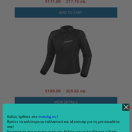
€111.00
217.10 лв.
ADD TO CART
€189.00
369.65 лв.
VIEW DETAILS
clo
Καλώς ήρθατε στο
motobg.eu
!
Βρείτε τα καλύτερα ανταλλακτικά και αξεσουάρ για τη μοτοσυκλέτα
σας!
Εγγραφείτε στο ενημερωτικό μας δελτίο για να λαμβάνετε ειδικές