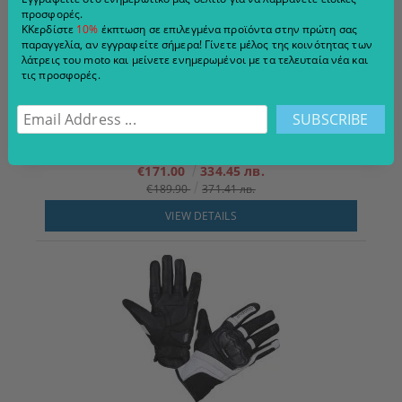
προσφορές.
ΚΚερδίστε
10%
έκπτωση σε επιλεγμένα προϊόντα στην πρώτη σας
παραγγελία, αν εγγραφείτε σήμερα! Γίνετε μέλος της κοινότητας των
λάτρεις του moto και μείνετε ενημερωμένοι με τα τελευταία νέα και
τις προσφορές.
Μπουφάν μοτοσικλέτας για ταξίδια 4 εποχών Modeka Varus
Μαύρο/Κίτρινο
€171.00
334.45 лв.
€189.90
371.41 лв.
VIEW DETAILS