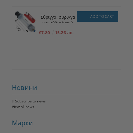
ADD TO CART
Σύριγγα, σύριγγα
για λάδια/υγρά
200ml
€7.80
15.26 лв.
Новини
Subscribe to news
View all news
Марки