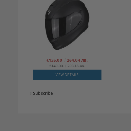
€135.00
264.04 лв.
€149.90
293.18 лв.
VIEW DETAILS
Subscribe