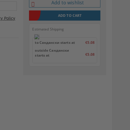
Add to wishlist
cy Policy
Estimated Shipping
to Сандански starts at
€5.08
outside Сандански
€5.08
starts at