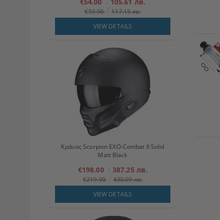
€54.00
105.61 лв.
€59.90
117.15 лв.
VIEW DETAILS
Κράνος Scorpion EXO-Combat II Solid
Matt Black
€198.00
387.25 лв.
€219.90
430.09 лв.
VIEW DETAILS