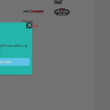
View all
close
α! Γίνετε μέλος της
.