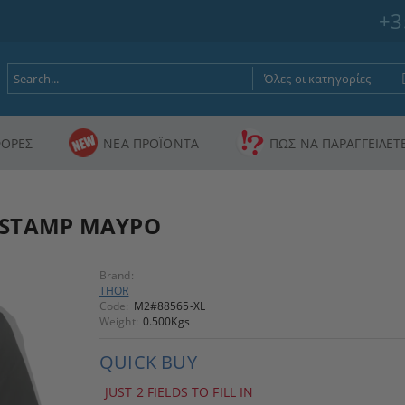
+3
ΟΡΕΣ
ΝΕΑ ΠΡΟΪΟΝΤΑ
ΠΩΣ ΝΑ ΠΑΡΑΓΓΕΙΛΕΤ
 STAMP ΜΑΥΡΟ
Brand:
THOR
Code:
M2#88565-XL
Weight:
0.500
Kgs
QUICK BUY
JUST 2 FIELDS TO FILL IN