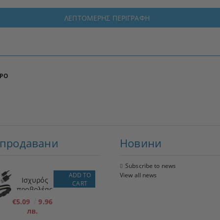
ΛΕΠΤΟΜΕΡΉΣ ΠΕΡΙΓΡΑΦΉ
ΥΡΟ
-продавани
Новини
Subscribe to news
ADD TO
View all news
Ισχυρός
CART
προβολέας
LED + φακός
€5.09
9.96
лв.