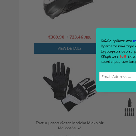
€369.90
723.46 лв.
Καλώς ήρθατε στο
m
Βρείτε τα καλύτερα 
VIEW DETAILS
Εγγραφείτε στο ενημ
ΚΚερδίστε
10%
έκπτ
κοινότητας των λάτρ
Γάντια μοτοσικλέτας Modeka Miako AIr
Μαύρο/Λευκό