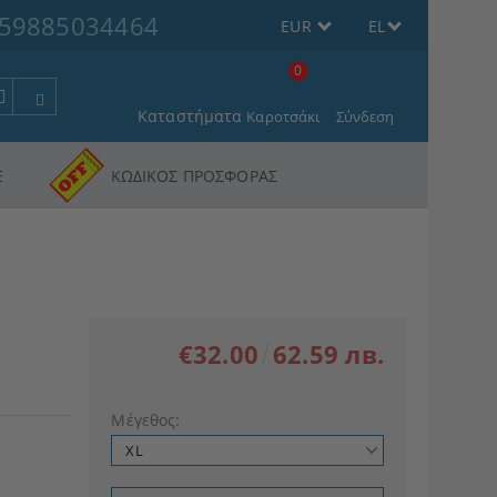
59885034464
EUR
EL
0
Καταστήματα
Καροτσάκι
Σύνδεση
Ε
ΚΩΔΙΚΟΣ ΠΡΟΣΦΟΡΑΣ
€32.00
62.59 лв.
Μέγεθος: