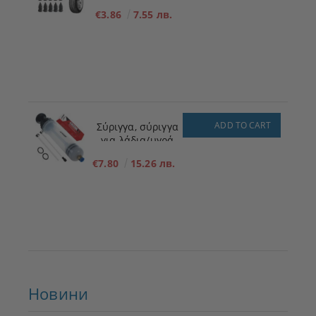
ΜΕΓΕΘΟΣ - S - 5,3
€3.86
7.55 лв.
mm x 11,7 mm
ADD TO CART
Σύριγγα, σύριγγα
για λάδια/υγρά
200ml
€7.80
15.26 лв.
Новини