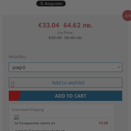
-6
€33.04
64.62 лв.
List Price:
€35.00
68.45 лв.
Μέγεθος:
Add to wishlist
Estimated Shipping
to Сандански starts at
€5.08
outside Сандански starts at