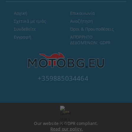
Αρχική
Επικοινωνία
Σχετικά με εμάς
Αναζήτηση
Συνδεθείτε
Όροι & Προϋποθέσεις
Εγγραφή
ΑΠΌΡΡΗΤΟ
ΔΕΔΟΜΈΝΩΝ: GDPR
+359885034464
GDPR
Our website is GDPR compliant.
Read our policy.