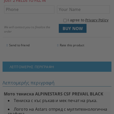
JUST 2 FIELDS TO FILL IN
I agree to
Privacy Policy
We will contact you to finalize the
order
Send to friend
Rate this product
ΛΕΠΤΟΜΕΡΉΣ ΠΕΡΙΓΡΑΦΉ
Λεπτομερής περιγραφή
Мото тениска ALPINESTARS CSF PREVAIL BLACK
Тениска с къс ръкав и мек печат на ръка.
Логото на Astars отпред с мултитехнологична
графика.