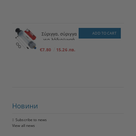
ADD TO CART
Σύριγγα, σύριγγα
για λάδια/υγρά
200ml
€7.80
15.26 лв.
Новини
Subscribe to news
View all news