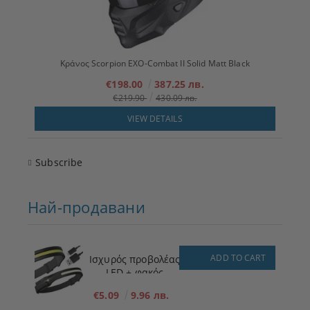
Κράνος Scorpion EXO-Combat II Solid Matt Black
€198.00
387.25 лв.
€219.90
430.09 лв.
VIEW DETAILS
Subscribe
Най-продавани
ADD TO CART
Ισχυρός προβολέας
LED + φακός
€5.09
9.96 лв.