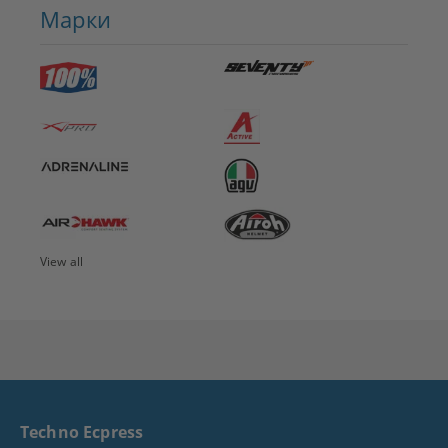
Марки
View all
Techno Ecpress