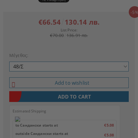
-5
€66.54
130.14 лв.
List Price:
€70.00
136.91 лв.
Μέγεθος:
Add to wishlist
Estimated Shipping
to Сандански starts at
€5.08
outside Сандански starts at
€5.08