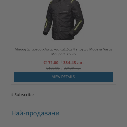
Μπουφάν μοτοσικλέτας για ταξίδια 4 εποχών Modeka Varus
Μαύρο/Κίτρινο
€171.00
334.45 лв.
€189.90
371.41 лв.
VIEW DETAILS
Subscribe
Най-продавани