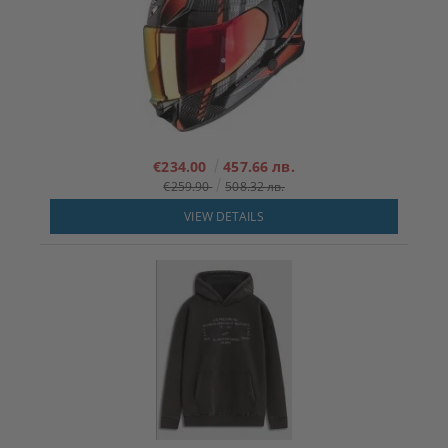
€234.00
457.66 лв.
€259.90
508.32 лв.
VIEW DETAILS