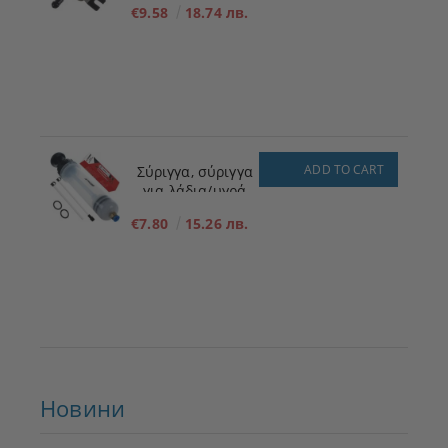
€9.58
18.74 лв.
καυσίμου για
χαμηλή πίεση 12V
ADD TO CART
Σύριγγα, σύριγγα
για λάδια/υγρά
200ml
€7.80
15.26 лв.
Новини