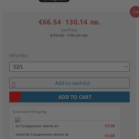
-5
€66.54
130.14 лв.
List Price:
€70.00
136.91 лв.
Μέγεθος:
Add to wishlist
Estimated Shipping
to Сандански starts at
€5.08
outside Сандански starts at
€5.08