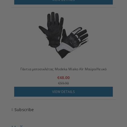
Γάντια μοτοσικλέτας Modeka Miako AIr Μαύρο/Λευκό
€48.00
€59.90
VIEW DETAILS
Subscribe