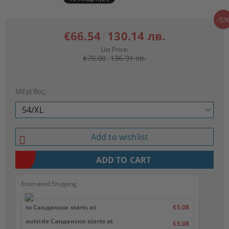
-5
€66.54
130.14 лв.
List Price:
€70.00
136.91 лв.
Μέγεθος:
Add to wishlist
Estimated Shipping
to Сандански starts at
€5.08
outside Сандански starts at
€5.08