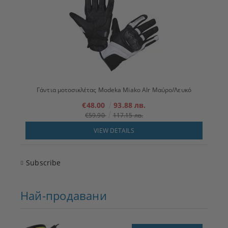
Γάντια μοτοσικλέτας Modeka Miako AIr Μαύρο/Λευκό
€48.00
93.88 лв.
€59.90
117.15 лв.
VIEW DETAILS
Subscribe
Най-продавани