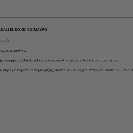
PARALLEL ΚΟΚΚΙΝΟ/ΜΑΥΡΟ
οστά.
αι στα μανίκια.
με γράμματα One Goal και λογότυπο Alpinestars Word στο πίσω μέρος.
 άκρα με κορδόνια περίσφιξης, συσπειρωμένες μανσέτες και συσπειρωμένο 