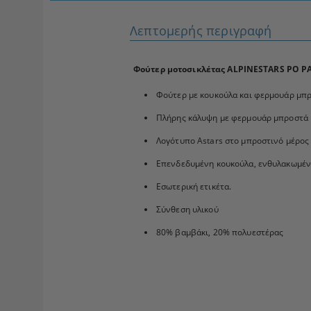
Λεπτομερής περιγραφή
Φούτερ μοτοσικλέτας ALPINESTARS PO 
Φούτερ με κουκούλα και φερμουάρ μπρ
Πλήρης κάλυψη με φερμουάρ μπροστά κ
Λογότυπο Astars στο μπροστινό μέρος 
Επενδεδυμένη κουκούλα, ενθυλακωμένα
Εσωτερική ετικέτα.
Σύνθεση υλικού
80% βαμβάκι, 20% πολυεστέρας