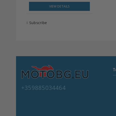
VIEW DETAILS
Subscribe
T
+359885034464