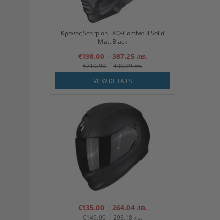
Κράνος Scorpion EXO-Combat II Solid
Matt Black
€198.00
387.25 лв.
€219.90
430.09 лв.
VIEW DETAILS
€135.00
264.04 лв.
€149.90
293.18 лв.