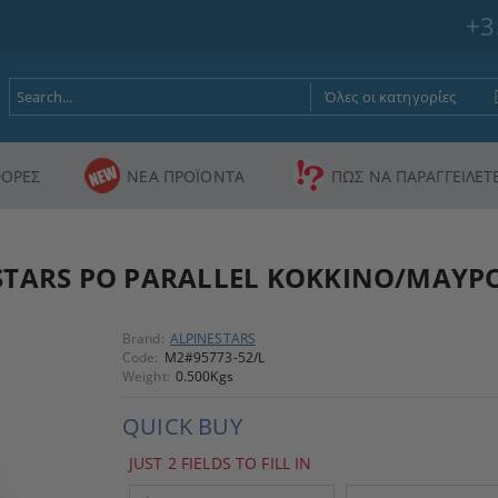
+3
ΟΡΕΣ
ΝΕΑ ΠΡΟΪΟΝΤΑ
ΠΩΣ ΝΑ ΠΑΡΑΓΓΕΙΛΕΤ
ESTARS PO PARALLEL ΚΟΚΚΙΝΟ/ΜΑΥΡ
Brand:
ALPINESTARS
Code:
M2#95773-52/L
Weight:
0.500
Kgs
QUICK BUY
JUST 2 FIELDS TO FILL IN