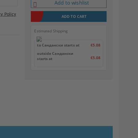
Add to wishlist
cy Policy
Estimated Shipping
to Сандански starts at
€5.08
outside Сандански
€5.08
starts at