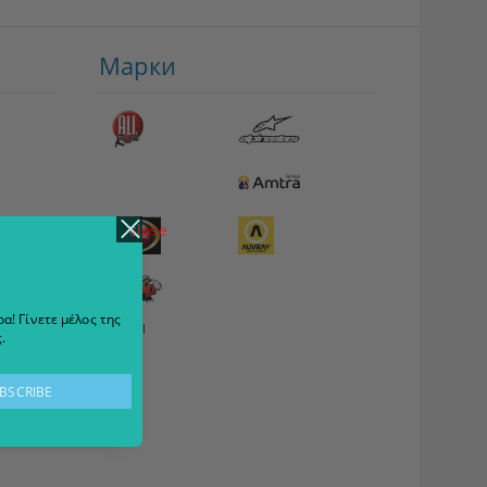
Марки
close
α! Γίνετε μέλος της
View all
.