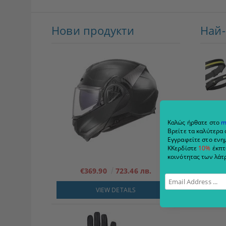
Нови продукти
Най
Καλώς ήρθατε στο
m
Βρείτε τα καλύτερα 
Εγγραφείτε στο ενημ
ΚΚερδίστε
10%
έκπτ
κοινότητας των λάτρ
€369.90
723.46 лв.
VIEW DETAILS