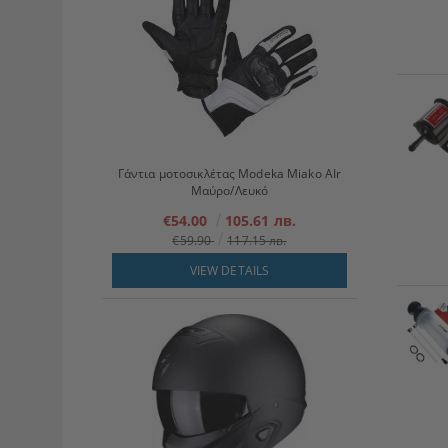
Γάντια μοτοσικλέτας Modeka Miako AIr
Μαύρο/Λευκό
€54.00
105.61 лв.
€59.90
117.15 лв.
VIEW DETAILS