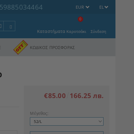
59885034464
EUR
EL
0
Καταστήματα
Καροτσάκι
Σύνδεση
Ε
ΚΩΔΙΚΟΣ ΠΡΟΣΦΟΡΑΣ
Ο
€85.00
166.25 лв.
Μέγεθος: