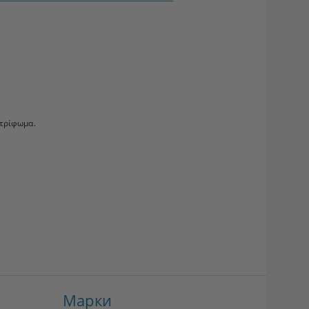
στρίφωμα.
Марки