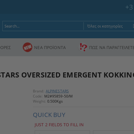
+3
ΟΡΕΣ
ΝΕΑ ΠΡΟΪΟΝΤΑ
ΠΩΣ ΝΑ ΠΑΡΑΓΓΕΙΛΕΤ
STARS OVERSIZED EMERGENT ΚΟΚΚΙΝ
Brand:
ALPINESTARS
Code:
M2#95859-50/M
Weight:
0.500
Kgs
QUICK BUY
JUST 2 FIELDS TO FILL IN