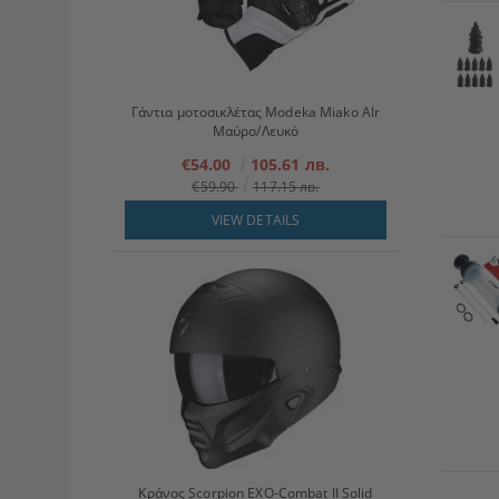
Γάντια μοτοσικλέτας Modeka Miako AIr
Μαύρο/Λευκό
€54.00
105.61 лв.
€59.90
117.15 лв.
VIEW DETAILS
Κράνος Scorpion EXO-Combat II Solid