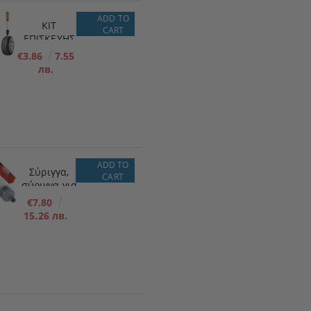
ADD TO
ΚΙΤ
CART
ΕΠΙΣΚΕΥΗΣ
ΕΛΑΣΤΙΚΩΝ
€3.86
7.55
x10
лв.
ΜΕΓΕΘΟΣ -
S - 5,3 mm x
11,7 mm
ADD TO
Σύριγγα,
CART
σύριγγα για
λάδια/υγρά
€7.80
200ml
15.26 лв.