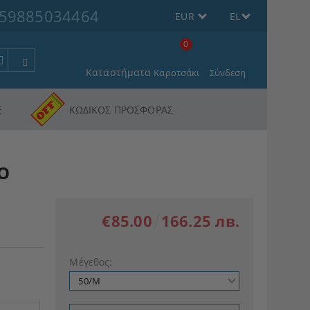
59885034464
EUR
EL
0
Καταστήματα
Καροτσάκι
Σύνδεση
Ε
ΚΩΔΙΚΟΣ ΠΡΟΣΦΟΡΑΣ
Ο
€85.00
166.25 лв.
Μέγεθος: