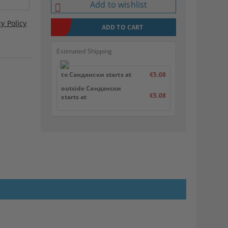
Add to wishlist
cy Policy
Estimated Shipping
to Сандански starts at
€5.08
outside Сандански
€5.08
starts at