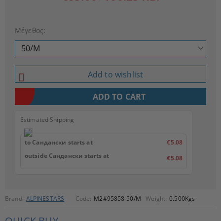
Μέγεθος:
Add to wishlist
Estimated Shipping
to Сандански starts at
€5.08
outside Сандански starts at
€5.08
Brand:
ALPINESTARS
Code:
M2#95858-50/M
Weight:
0.500
Kgs
QUICK BUY