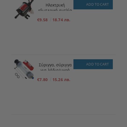
ADD TO CART
Ηλεκτρική
εξωτερική αντλία
πλήρωσης
€9.58
18.74 лв.
καυσίμου για
χαμηλή πίεση 12V
ADD TO CART
Σύριγγα, σύριγγα
για λάδια/υγρά
200ml
€7.80
15.26 лв.