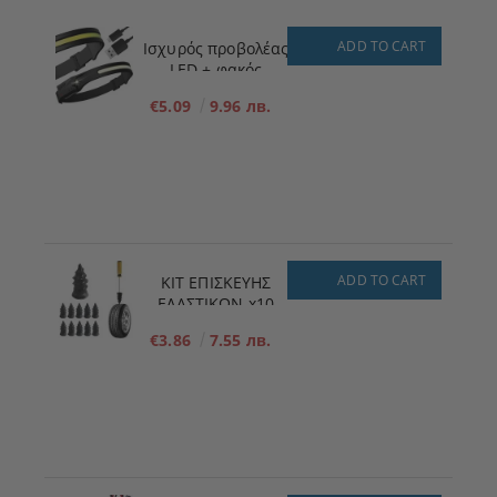
ADD TO CART
Ισχυρός προβολέας
LED + φακός
€5.09
9.96 лв.
ADD TO CART
ΚΙΤ ΕΠΙΣΚΕΥΗΣ
ΕΛΑΣΤΙΚΩΝ x10
ΜΕΓΕΘΟΣ - S - 5,3
€3.86
7.55 лв.
mm x 11,7 mm