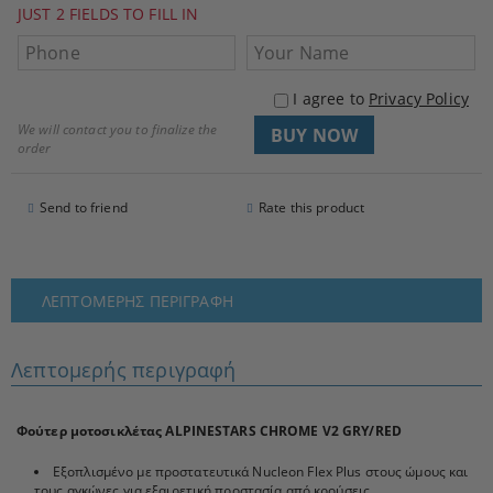
JUST 2 FIELDS TO FILL IN
I agree to
Privacy Policy
We will contact you to finalize the
order
Send to friend
Rate this product
ΛΕΠΤΟΜΕΡΉΣ ΠΕΡΙΓΡΑΦΉ
Λεπτομερής περιγραφή
Φούτερ μοτοσικλέτας ALPINESTARS CHROME V2 GRY/RED
Εξοπλισμένο με προστατευτικά Nucleon Flex Plus στους ώμους και
τους αγκώνες για εξαιρετική προστασία από κρούσεις