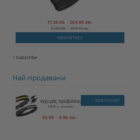
€135.00
264.04 лв.
€149.90
293.18 лв.
VIEW DETAILS
Subscribe
Най-продавани
ADD TO CART
Ισχυρός προβολέας
LED + φακός
€5.09
9.96 лв.