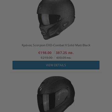
Κράνος Scorpion EXO-Combat II Solid Matt Black
€198.00
387.25 лв.
€219.90
430.09 лв.
VIEW DETAILS