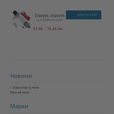
ADD TO CART
Σύριγγα, σύριγγα
για λάδια/υγρά
200ml
€7.80
15.26 лв.
Новини
Subscribe to news
View all news
Марки