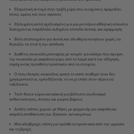
Εξαιρετική αντοχή στην τριβή χάρη στις ενισχύσεις αραμιδίου
στους ώμους και τους αγκώνες
Εξελιγμένη κοπή σχεδιασμένη για μια μοντέρνα αθλητική σιλουέτα
διατηρώντας παράλληλα αυξημένα επίπεδα άνεσης και εφαρμογής
Βελτιστοποιημένο για άνεση και ελευθερία κινήσεων χωρίς να
θυσιάζει το στυλ ή την απόδοση
Διαθέτει κουκούλα μπαταρίας με κουμπί για κολάρο που σφίγγει
την κουκούλα με ασφάλεια γύρω από το λαιμό κατά την οδήγηση,
παρέχοντας πρόσθετη προστασία από τα στοιχεία.
Ο πίσω δεσμός κουκούλας κρατά το καπό σταθερό όταν δεν
χρησιμοποιείται, εμποδίζοντάς το να χτυπάει στον αέρα ενώ
ταξιδεύετε.
Tech fleece κύρια κατασκευή για βέλτιστο συνδυασμό
ανθεκτικότητας, άνεσης και μικρού βάρους
Διπλές τσέπες χεριών με θήκες με φερμουάρ για ασφαλή και
ασφαλή αποθήκευση των βασικών αντικειμένων
Μία αδιάβροχη τσέπη για πρόσθετη προστασία από την υγρασία
και τη βροχή