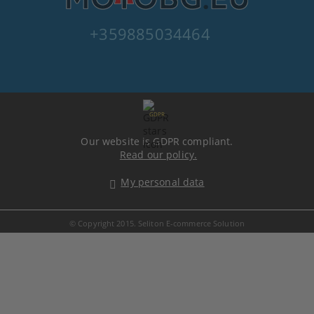
+359885034464
GDPR
Our website is GDPR compliant.
Read our policy.
My personal data
© Copyright 2015. Seliton E-commerce Solution