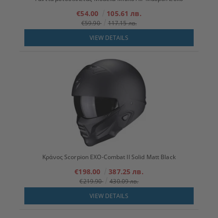
€54.00
105.61 лв.
€59.90
117.15 лв.
VIEW DETAILS
Κράνος Scorpion EXO-Combat II Solid Matt Black
€198.00
387.25 лв.
€219.90
430.09 лв.
VIEW DETAILS