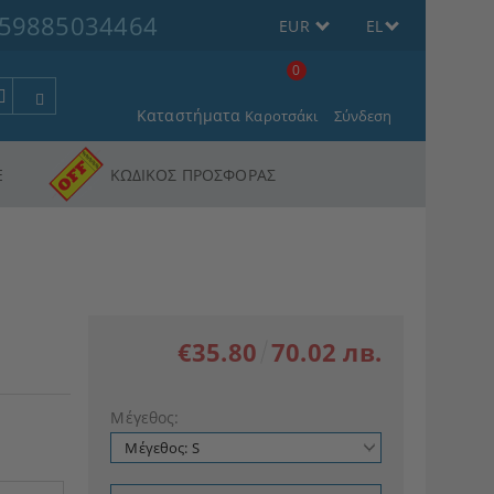
59885034464
EUR
EL
0
Καταστήματα
Καροτσάκι
Σύνδεση
Ε
ΚΩΔΙΚΟΣ ΠΡΟΣΦΟΡΑΣ
€35.80
70.02 лв.
Μέγεθος: