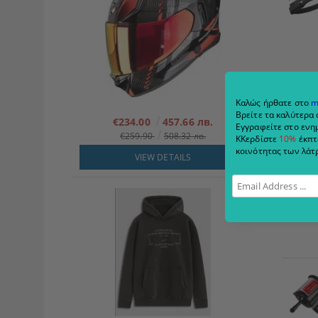
Καλώς ήρθατε στο
m
Βρείτε τα καλύτερα 
€234.00
457.66 лв.
Εγγραφείτε στο ενημ
€259.90
508.32 лв.
ΚΚερδίστε
10%
έκπτ
κοινότητας των λάτρ
VIEW DETAILS