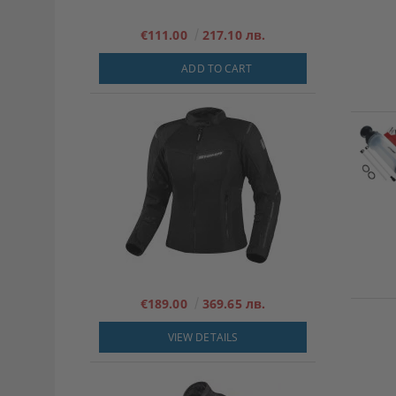
€111.00
217.10 лв.
ADD TO CART
€189.00
369.65 лв.
VIEW DETAILS