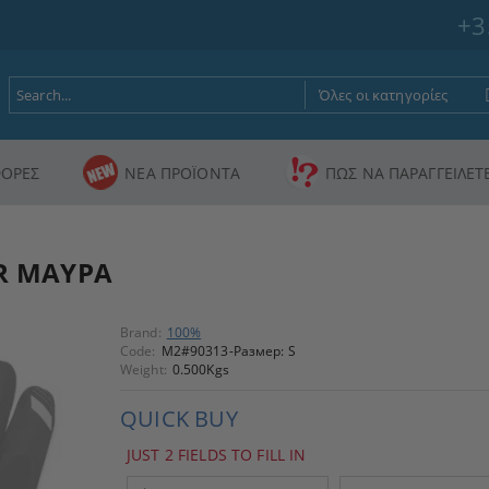
+3
ΟΡΕΣ
ΝΕΑ ΠΡΟΪΟΝΤΑ
ΠΩΣ ΝΑ ΠΑΡΑΓΓΕΙΛΕΤ
ER ΜΑΥΡΑ
Brand:
100%
Code:
M2#90313-Размер: S
Weight:
0.500
Kgs
QUICK BUY
JUST 2 FIELDS TO FILL IN