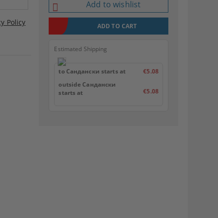
Add to wishlist
cy Policy
Estimated Shipping
to Сандански starts at
€5.08
outside Сандански
€5.08
starts at