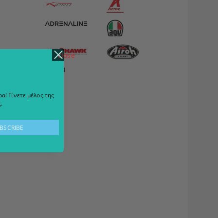
close
View all
α! Γίνετε μέλος της
.