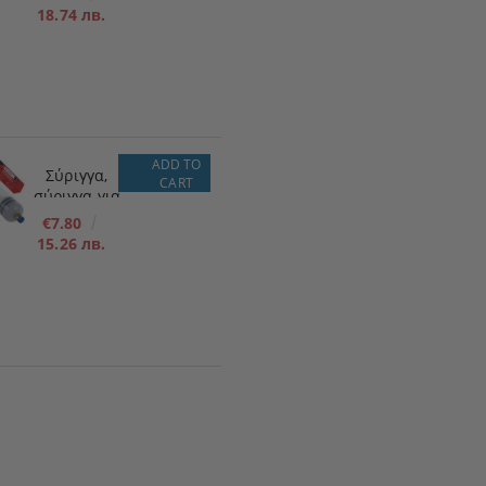
πλήρωσης
18.74 лв.
καυσίμου
για χαμηλή
πίεση 12V
ADD TO
Σύριγγα,
CART
σύριγγα για
λάδια/υγρά
€7.80
200ml
15.26 лв.