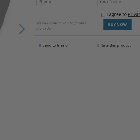
I agree to
Priva
We will contact you to finalize
the order
Send to friend
Rate this product