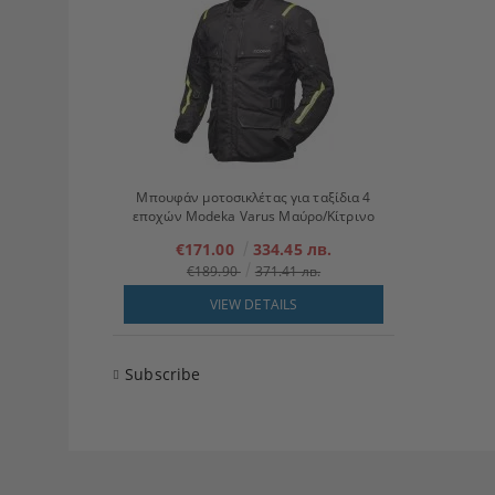
Μπουφάν μοτοσικλέτας για ταξίδια 4
εποχών Modeka Varus Μαύρο/Κίτρινο
€171.00
334.45 лв.
€189.90
371.41 лв.
VIEW DETAILS
Subscribe