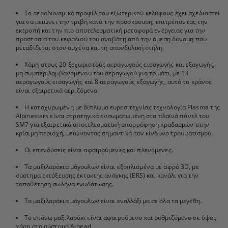
Το αεροδυναμικό προφίλ του εξωτερικού κελύφους έχει σχεδιαστεί
για να μειώνει την τριβή κατά την πρόσκρουση, επιτρέποντας την
εκτροπή και την πιο αποτελεσματική μεταφορά ενέργειας για την
προστασία του κεφαλιού του αναβάτη από την άμεση δύναμη που
μεταδίδεται στον αυχένα και τη σπονδυλική στήλη.
Χάρη στους 20 ξεχωριστούς αεραγωγούς εισαγωγής και εξαγωγής,
μη συμπεριλαμβανομένου του αεραγωγού για το μάτι, με 13
αεραγωγούς εισαγωγής και 8 αεραγωγούς εξαγωγής, αυτό το κράνος
είναι εξαιρετικά αεριζόμενο.
Η κατοχυρωμένη με δίπλωμα ευρεσιτεχνίας τεχνολογία Plasma της
Alpinestars είναι στρατηγικά ενσωματωμένη στα πλαϊνά πάνελ του
SM7 για εξαιρετικά αποτελεσματική απορρόφηση κραδασμών στην
κρίσιμη περιοχή, μειώνοντας σημαντικά τον κίνδυνο τραυματισμού.
Οι επενδύσεις είναι αφαιρούμενες και πλενόμενες.
Τα μαξιλαράκια μάγουλων είναι εξοπλισμένα με αφρό 3D, με
σύστημα εκτόξευσης έκτακτης ανάγκης (ERS) και κανάλι για την
τοποθέτηση σωλήνα ενυδάτωσης.
Τα μαξιλαράκια μάγουλων είναι εναλλάξιμα σε όλα τα μεγέθη.
Το επάνω μαξιλαράκι είναι αφαιρούμενο και ρυθμιζόμενο σε ύψος
χάρη στο σύστημα A-head.