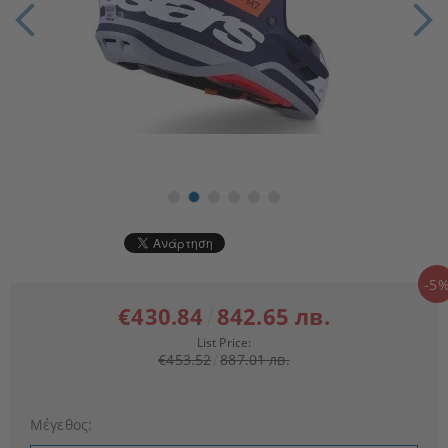
-5
€430.84
842.65 лв.
List Price:
€453.52
887.01 лв.
Μέγεθος: