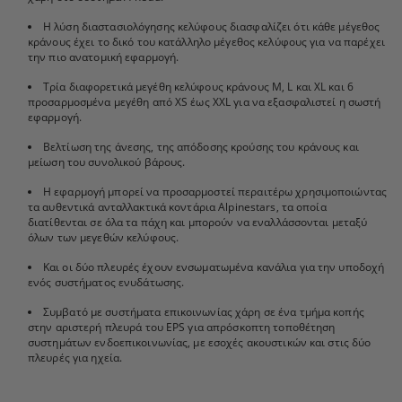
Η λύση διαστασιολόγησης κελύφους διασφαλίζει ότι κάθε μέγεθος
κράνους έχει το δικό του κατάλληλο μέγεθος κελύφους για να παρέχει
την πιο ανατομική εφαρμογή.
Τρία διαφορετικά μεγέθη κελύφους κράνους M, L και XL και 6
προσαρμοσμένα μεγέθη από XS έως XXL για να εξασφαλιστεί η σωστή
εφαρμογή.
Βελτίωση της άνεσης, της απόδοσης κρούσης του κράνους και
μείωση του συνολικού βάρους.
Η εφαρμογή μπορεί να προσαρμοστεί περαιτέρω χρησιμοποιώντας
τα αυθεντικά ανταλλακτικά κοντάρια Alpinestars, τα οποία
διατίθενται σε όλα τα πάχη και μπορούν να εναλλάσσονται μεταξύ
όλων των μεγεθών κελύφους.
Και οι δύο πλευρές έχουν ενσωματωμένα κανάλια για την υποδοχή
ενός συστήματος ενυδάτωσης.
Συμβατό με συστήματα επικοινωνίας χάρη σε ένα τμήμα κοπής
στην αριστερή πλευρά του EPS για απρόσκοπτη τοποθέτηση
συστημάτων ενδοεπικοινωνίας, με εσοχές ακουστικών και στις δύο
πλευρές για ηχεία.