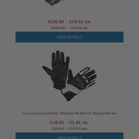
€296.00
578.93 лв.
€369.90
723.46 лв.
VIEW DETAILS
Γάντια μοτοσικλέτας Modeka Miako AIr Μαύρο/Λευκό
€48.00
93.88 лв.
€59.90
117.15 лв.
VIEW DETAILS