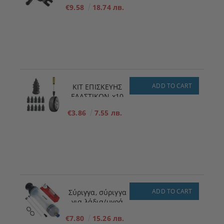
πλήρωσης
€9.58
18.74 лв.
καυσίμου για
χαμηλή πίεση 12V
ADD TO CART
ΚΙΤ ΕΠΙΣΚΕΥΗΣ
ΕΛΑΣΤΙΚΩΝ x10
ΜΕΓΕΘΟΣ - S - 5,3
€3.86
7.55 лв.
mm x 11,7 mm
ADD TO CART
Σύριγγα, σύριγγα
για λάδια/υγρά
200ml
€7.80
15.26 лв.