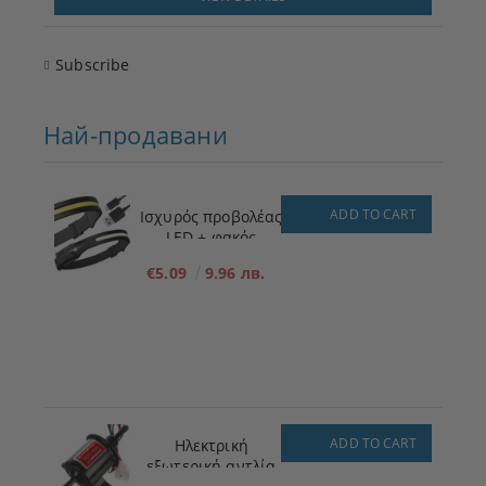
Subscribe
Най-продавани
ADD TO CART
Ισχυρός προβολέας
LED + φακός
€5.09
9.96 лв.
ADD TO CART
Ηλεκτρική
εξωτερική αντλία