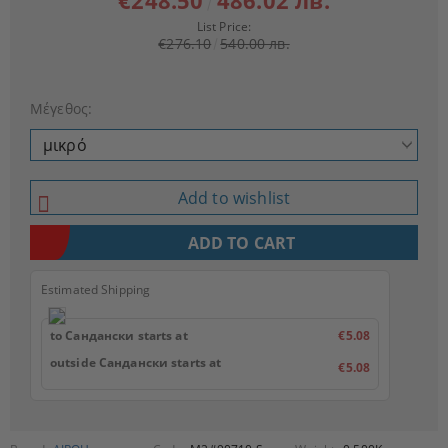
€248.50
486.02 лв.
List Price:
€276.10
540.00 лв.
Μέγεθος:
Add to wishlist
Estimated Shipping
to Сандански starts at
€5.08
outside Сандански starts at
€5.08