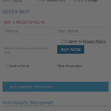
Brand:
AIROH
Code:
M2#90710-S
Weight:
0.500
Kgs
QUICK BUY
JUST 2 FIELDS TO FILL IN
I agree to
Privacy Policy
We will contact you to finalize the
order
Send to friend
Rate this product
ΛΕΠΤΟΜΕΡΉΣ ΠΕΡΙΓΡΑΦΉ
Λεπτομερής περιγραφή