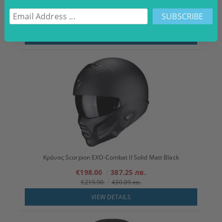
€54.00
105.61 лв.
€59.90
117.15 лв.
VIEW DETAILS
Κράνος Scorpion EXO-Combat II Solid Matt Black
€198.00
387.25 лв.
€219.90
430.09 лв.
VIEW DETAILS