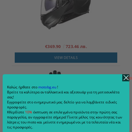
€369.90
723.46 лв.
VIEW DETAILS
clo
Καλώς ήρθατε στο
motobg.eu
!
Βρείτε τα καλύτερα ανταλλακτικά και αξεσουάρ για τη μοτοσυκλέτα
σας!
Εγγραφείτε στο ενημερωτικό μας δελτίο για να λαμβάνετε ειδικές
προσφορές.
ΚΚερδίστε
10%
έκπτωση σε επιλεγμένα προϊόντα στην πρώτη σας
παραγγελία, αν εγγραφείτε σήμερα! Γίνετε μέλος της κοινότητας των
λάτρεις του moto και μείνετε ενημερωμένοι με τα τελευταία νέα και
τις προσφορές.
Γάντια μοτοσικλέτας Modeka Miako AIr Μαύρο/Λευκό