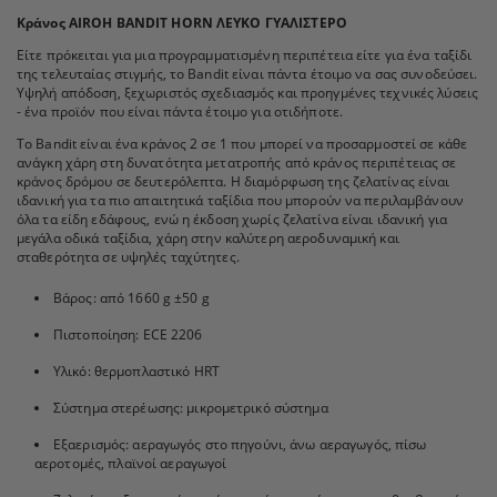
Κράνος AIROH BANDIT HORN ΛΕΥΚΟ ΓΥΑΛΙΣΤΕΡΟ
Είτε πρόκειται για μια προγραμματισμένη περιπέτεια είτε για ένα ταξίδι
της τελευταίας στιγμής, το Bandit είναι πάντα έτοιμο να σας συνοδεύσει.
Υψηλή απόδοση, ξεχωριστός σχεδιασμός και προηγμένες τεχνικές λύσεις
- ένα προϊόν που είναι πάντα έτοιμο για οτιδήποτε.
Το Bandit είναι ένα κράνος 2 σε 1 που μπορεί να προσαρμοστεί σε κάθε
ανάγκη χάρη στη δυνατότητα μετατροπής από κράνος περιπέτειας σε
κράνος δρόμου σε δευτερόλεπτα. Η διαμόρφωση της ζελατίνας είναι
ιδανική για τα πιο απαιτητικά ταξίδια που μπορούν να περιλαμβάνουν
όλα τα είδη εδάφους, ενώ η έκδοση χωρίς ζελατίνα είναι ιδανική για
μεγάλα οδικά ταξίδια, χάρη στην καλύτερη αεροδυναμική και
σταθερότητα σε υψηλές ταχύτητες.
Βάρος: από 1660 g ±50 g
Πιστοποίηση: ECE 2206
Υλικό: θερμοπλαστικό HRT
Σύστημα στερέωσης: μικρομετρικό σύστημα
Εξαερισμός: αεραγωγός στο πηγούνι, άνω αεραγωγός, πίσω
αεροτομές, πλαϊνοί αεραγωγοί