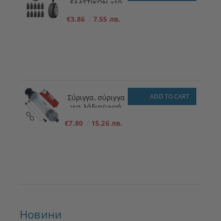
ΕΛΑΣΤΙΚΩΝ x10
ΜΕΓΕΘΟΣ - S - 5,3
€3.86
7.55 лв.
mm x 11,7 mm
ADD TO CART
Σύριγγα, σύριγγα
για λάδια/υγρά
200ml
€7.80
15.26 лв.
Новини