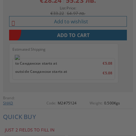
€28.24
55.23 лв.
List Price:
€33.22
64.97 лв.
Add to wishlist
Estimated Shipping
to Сандански starts at
€5.08
outside Сандански starts at
€5.08
Brand:
SHAD
Code:
M2#75124
Weight:
0.500
Kgs
QUICK BUY
JUST 2 FIELDS TO FILL IN