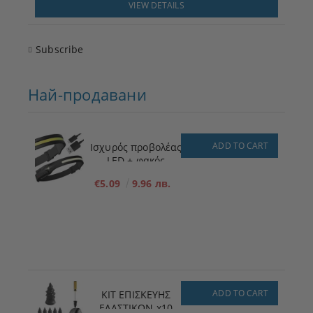
VIEW DETAILS
Subscribe
Най-продавани
ADD TO CART
Ισχυρός προβολέας
LED + φακός
€5.09
9.96 лв.
ADD TO CART
ΚΙΤ ΕΠΙΣΚΕΥΗΣ
ΕΛΑΣΤΙΚΩΝ x10