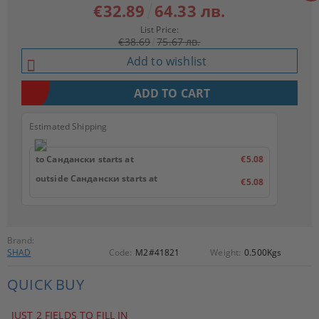
€32.89
64.33 лв.
List Price:
€38.69
75.67 лв.
Add to wishlist
Estimated Shipping
to Сандански starts at
€5.08
outside Сандански starts at
€5.08
Brand:
SHAD
Code:
M2#41821
Weight:
0.500
Kgs
QUICK BUY
JUST 2 FIELDS TO FILL IN