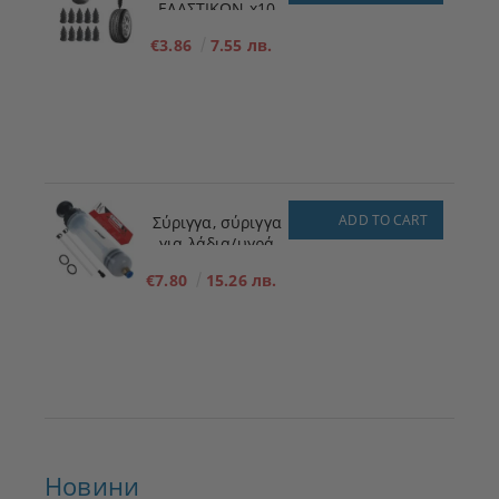
ΕΛΑΣΤΙΚΩΝ x10
ΜΕΓΕΘΟΣ - S - 5,3
€3.86
7.55 лв.
mm x 11,7 mm
ADD TO CART
Σύριγγα, σύριγγα
για λάδια/υγρά
200ml
€7.80
15.26 лв.
Новини