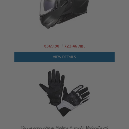
€369.90
723.46 лв.
VIEW DETAILS
Γάντια μοτοσικλέτας Modeka Miako AIr Μαύρο/Λευκό