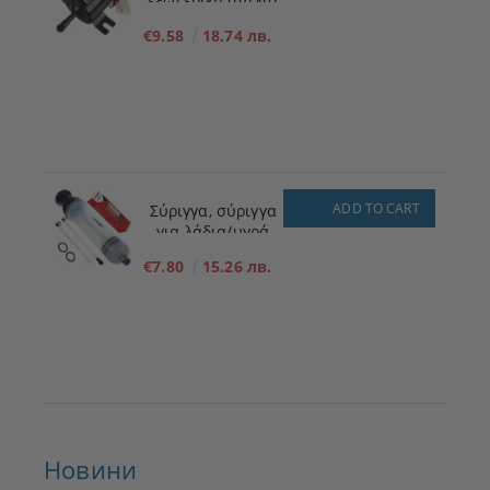
εξωτερική αντλία
πλήρωσης
€9.58
18.74 лв.
καυσίμου για
χαμηλή πίεση 12V
ADD TO CART
Σύριγγα, σύριγγα
για λάδια/υγρά
200ml
€7.80
15.26 лв.
Новини