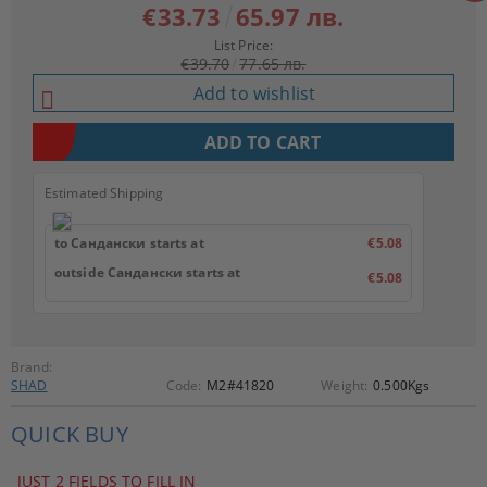
€33.73
65.97 лв.
List Price:
€39.70
77.65 лв.
Add to wishlist
Estimated Shipping
to Сандански starts at
€5.08
outside Сандански starts at
€5.08
Brand:
SHAD
Code:
M2#41820
Weight:
0.500
Kgs
QUICK BUY
JUST 2 FIELDS TO FILL IN