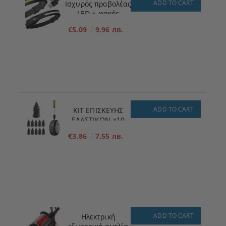
ADD TO CART
Ισχυρός προβολέας
LED + φακός
€5.09
9.96 лв.
ADD TO CART
ΚΙΤ ΕΠΙΣΚΕΥΗΣ
ΕΛΑΣΤΙΚΩΝ x10
ΜΕΓΕΘΟΣ - S - 5,3
€3.86
7.55 лв.
mm x 11,7 mm
ADD TO CART
Ηλεκτρική