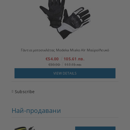
Γάντια μοτοσικλέτας Modeka Miako AIr Μαύρο/Λευκό
€54.00
105.61 лв.
€59.90
117.15 лв.
VIEW DETAILS
Subscribe
Най-продавани