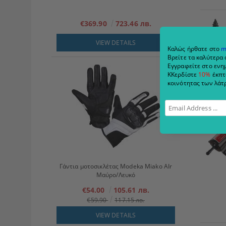
€369.90
723.46 лв.
VIEW DETAILS
Καλώς ήρθατε στο
m
Βρείτε τα καλύτερα 
Εγγραφείτε στο ενημ
ΚΚερδίστε
10%
έκπτ
κοινότητας των λάτρ
Γάντια μοτοσικλέτας Modeka Miako AIr
Μαύρο/Λευκό
€54.00
105.61 лв.
€59.90
117.15 лв.
VIEW DETAILS