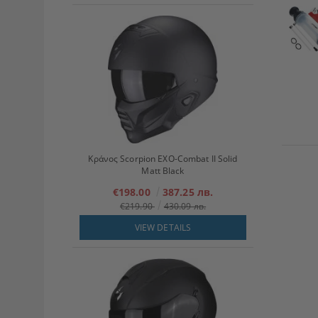
Κράνος Scorpion EXO-Combat II Solid
Matt Black
€198.00
387.25 лв.
€219.90
430.09 лв.
VIEW DETAILS