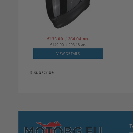
€135.00
264.04 лв.
€149.90
293.18 лв.
VIEW DETAILS
Subscribe
T