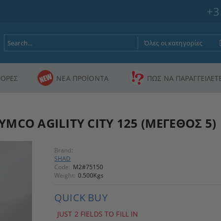
+3
ΟΡΕΣ
ΝΕΑ ΠΡΟΪΟΝΤΑ
ΠΩΣ ΝΑ ΠΑΡΑΓΓΕΙΛΕΤ
MCO AGILITY CITY 125 (ΜΕΓΕΘΟΣ 5)
Brand:
SHAD
Code:
M2#75150
Weight:
0.500
Kgs
QUICK BUY
JUST 2 FIELDS TO FILL IN