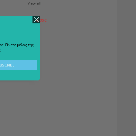
View all
close
α! Γίνετε μέλος της
.