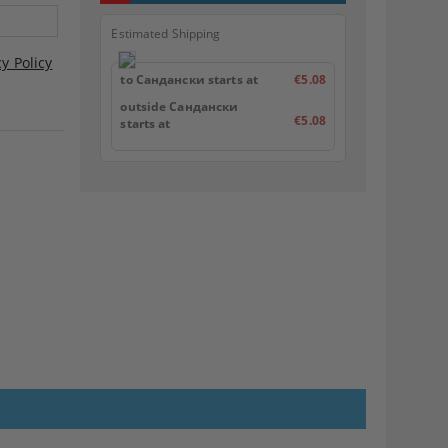
Estimated Shipping
cy Policy
to Сандански starts at
€5.08
outside Сандански
€5.08
starts at