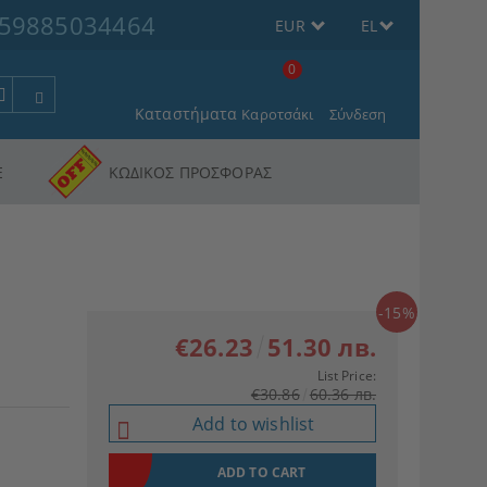
59885034464
EUR
EL
0
Καταστήματα
Καροτσάκι
Σύνδεση
Ε
ΚΩΔΙΚΟΣ ΠΡΟΣΦΟΡΑΣ
-15%
€26.23
51.30 лв.
List Price:
€30.86
60.36 лв.
Add to wishlist