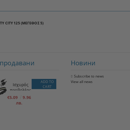
Y CITY 125 (ΜΕΓΕΘΟΣ 5)
-продавани
Новини
Subscribe to news
ADD TO
View all news
Ισχυρός
CART
προβολέας
LED + φακός
€5.09
9.96
лв.