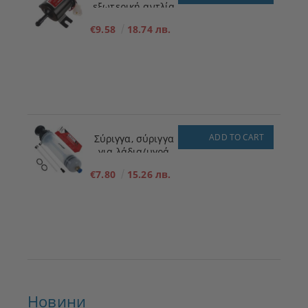
εξωτερική αντλία
πλήρωσης
€9.58
18.74 лв.
καυσίμου για
χαμηλή πίεση 12V
ADD TO CART
Σύριγγα, σύριγγα
για λάδια/υγρά
200ml
€7.80
15.26 лв.
Новини