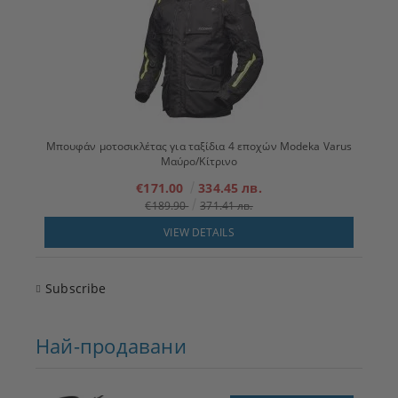
Μπουφάν μοτοσικλέτας για ταξίδια 4 εποχών Modeka Varus
Μαύρο/Κίτρινο
€171.00
334.45 лв.
€189.90
371.41 лв.
VIEW DETAILS
Subscribe
Най-продавани