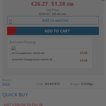
€26.27
51.38 лв.
List Price:
€30.91
60.45 лв.
Add to wishlist
Estimated Shipping
to Сандански starts at
€5.08
outside Сандански starts at
€5.08
Brand:
SHAD
Code:
M2#41810
Weight:
0.500
Kgs
QUICK BUY
JUST 2 FIELDS TO FILL IN