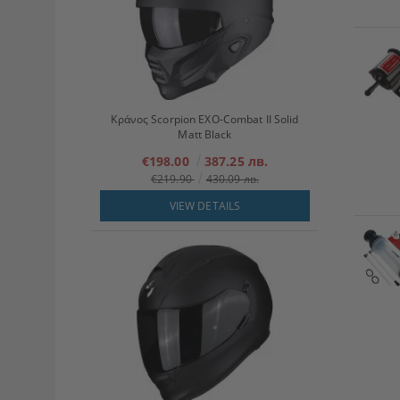
Κράνος Scorpion EXO-Combat II Solid
Matt Black
€198.00
387.25 лв.
€219.90
430.09 лв.
VIEW DETAILS