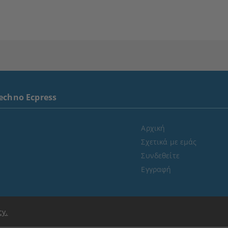
echno Ecpress
Αρχική
Σχετικά με εμάς
Συνδεθείτε
Εγγραφή
cy.