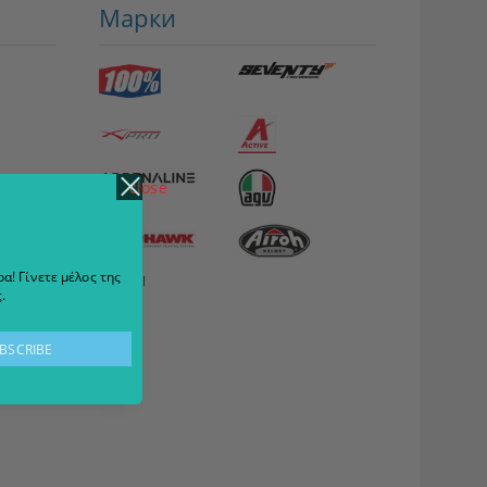
Марки
close
α! Γίνετε μέλος της
View all
.