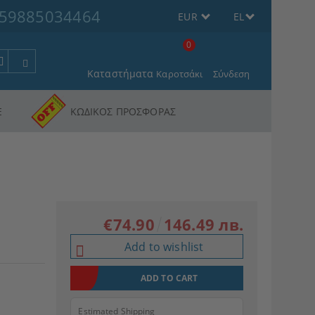
59885034464
EUR
EL
0
Καταστήματα
Καροτσάκι
Σύνδεση
Ε
ΚΩΔΙΚΟΣ ΠΡΟΣΦΟΡΑΣ
€74.90
146.49 лв.
Add to wishlist
Estimated Shipping