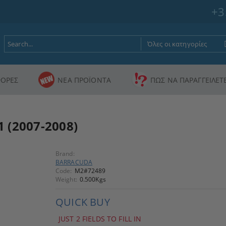
+3
ΟΡΕΣ
ΝΕΑ ΠΡΟΪΟΝΤΑ
ΠΩΣ ΝΑ ΠΑΡΑΓΓΕΙΛΕΤ
 (2007-2008)
Brand:
BARRACUDA
Code:
M2#72489
Weight:
0.500
Kgs
QUICK BUY
JUST 2 FIELDS TO FILL IN