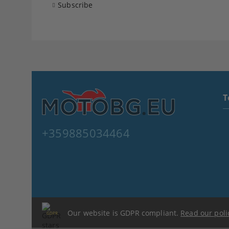
Subscribe
T
+359885034464
Our website is GDPR compliant.
Read our poli
GDPR