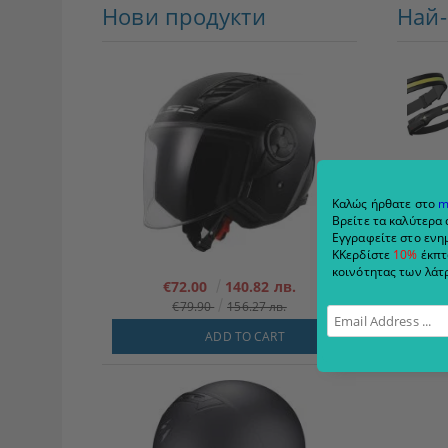
Нови продукти
Най
Καλώς ήρθατε στο
m
Βρείτε τα καλύτερα 
Εγγραφείτε στο ενημ
ΚΚερδίστε
10%
έκπτ
κοινότητας των λάτρ
€72.00
140.82 лв.
€79.90
156.27 лв.
ADD TO CART