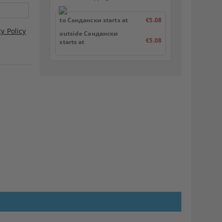
to Сандански starts at
€5.08
cy Policy
outside Сандански
€5.08
starts at