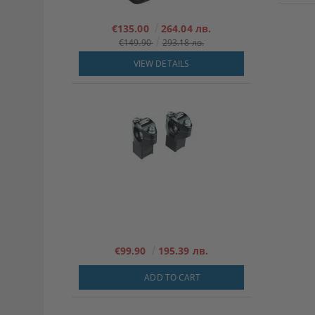
€135.00
264.04 лв.
€149.90
293.18 лв.
VIEW DETAILS
€99.90
195.39 лв.
ADD TO CART