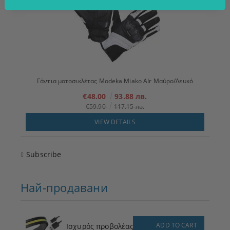
Γάντια μοτοσικλέτας Modeka Miako AIr Μαύρο/Λευκό
€48.00
93.88 лв.
€59.90
117.15 лв.
VIEW DETAILS
Subscribe
Най-продавани
ADD TO CART
Ισχυρός προβολέας