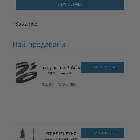
VIEW DETAILS
Subscribe
Най-продавани
ADD TO CART
Ισχυρός προβολέας
LED + φακός
€5.09
9.96 лв.
ADD TO CART
ΚΙΤ ΕΠΙΣΚΕΥΗΣ
ΕΛΑΣΤΙΚΩΝ x10