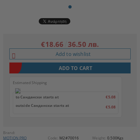
€18.66
36.50 лв.
Add to wishlist
Estimated Shipping
to Сандански starts at
€5.08
outside Сандански starts at
€5.08
Brand:
MOTION PRO
Code:
M2#70016
Weight:
0.500
Kgs